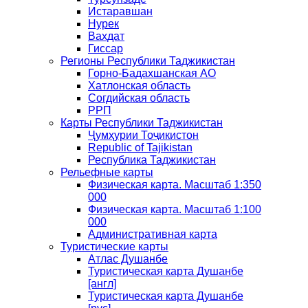
Истаравшан
Нурек
Вахдат
Гиссар
Регионы Республики Таджикистан
Горно-Бадахшанская АО
Хатлонская область
Согдийская область
РРП
Карты Республики Таджикистан
Ҷумҳурии Тоҷикистон
Republic of Tajikistan
Республика Таджикистан
Рельефные карты
Физическая карта. Масштаб 1:350
000
Физическая карта. Масштаб 1:100
000
Административная карта
Туристические карты
Атлас Душанбе
Туристическая карта Душанбе
[англ]
Туристическая карта Душанбе