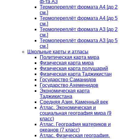
ф-та А3
Термопереплёт формата А4 [до 2
см.]
Термопереплёт формата А4 [до 5
см.]
Термопереплёт формата А3 [до 2
см.]
Термопереплёт формата А3 [до 5
см.]
Школьные карты и атласы
Политическая карта мира
Физическая карта мира
Физическая карта полушарий
Физическая карта Таджикистан
Государство Саманидов
Государство Ахеменидов
Экономическая карта
Таджикистана
Средняя Азия. Каменный век
Атлас. Экономическая и
социальная география мира (9
класс)
Атлас. География материков и
океанов (7 класс)
Атлас. Физическая география.