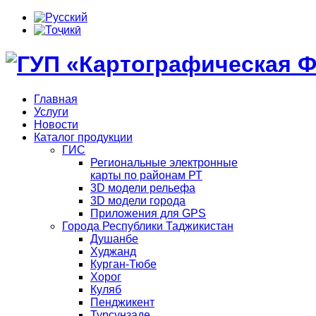
Главная
Услуги
Новости
Каталог продукции
ГИС
Региональные электронные
карты по районам РТ
3D модели рельефа
3D модели города
Приложения для GPS
Города Республики Таджикистан
Душанбе
Худжанд
Курган-Тюбе
Хорог
Куляб
Пенджикент
Турсунзаде