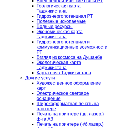
Внешнеполитические связи РТ
Геологическая карта
Таджикистана
Гидроэнергопотенциал РТ
Полезные ископаемые
Водные ресурсы
Экономическая карта
Таджикистана
Гидроэнергопотенциал и
коммуникационные возможности
РТ
Взгляд из космоса на Душанбе
Экологическая карта
Таджикистана
Карта почв Таджикистана
Другие услуги
Художественное оформление
карт
Электрическое световое
оснащение
Широкоформатная печать на
плоттере
Печать на принтере (цв. лазер.)
ф-та А3
Печать на принтере (ч/б лазер.)