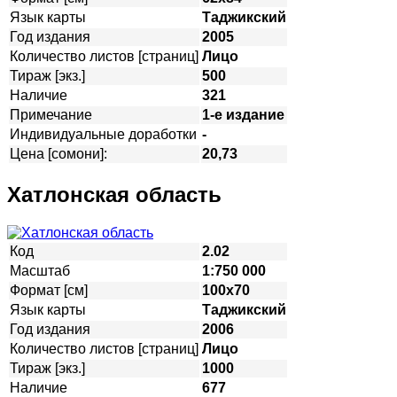
Язык карты
Таджикский
Год издания
2005
Количество листов [страниц]
Лицо
Тираж [экз.]
500
Наличие
321
Примечание
1-е издание
Индивидуальные доработки
-
Цена [сомони]:
20,73
Хатлонская область
Код
2.02
Масштаб
1:750 000
Формат [см]
100х70
Язык карты
Таджикский
Год издания
2006
Количество листов [страниц]
Лицо
Тираж [экз.]
1000
Наличие
677