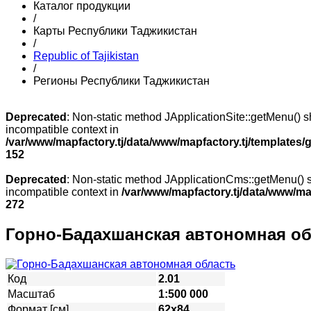
Каталог продукции
/
Карты Республики Таджикистан
/
Republic of Tajikistan
/
Регионы Республики Таджикистан
Deprecated
: Non-static method JApplicationSite::getMenu() sh
incompatible context in
/var/www/mapfactory.tj/data/www/mapfactory.tj/templates/g
152
Deprecated
: Non-static method JApplicationCms::getMenu() sh
incompatible context in
/var/www/mapfactory.tj/data/www/mapf
272
Горно-Бадахшанская автономная об
Код
2.01
Масштаб
1:500 000
Формат [см]
62х84