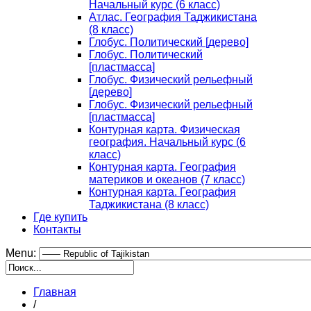
Начальный курс (6 класс)
Атлас. География Таджикистана
(8 класс)
Глобус. Политический [дерево]
Глобус. Политический
[пластмасса]
Глобус. Физический рельефный
[дерево]
Глобус. Физический рельефный
[пластмасса]
Контурная карта. Физическая
география. Начальный курс (6
класс)
Контурная карта. География
материков и океанов (7 класс)
Контурная карта. География
Таджикистана (8 класс)
Где купить
Контакты
Menu:
Главная
/