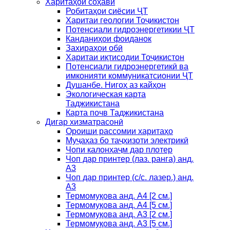
Харитаҳои соҳавӣ
Робитаҳои сиёсии ҶТ
Харитаи геологии Тоҷикистон
Потенсиали гидроэнергетикии ҶТ
Канданиҳои фоиданок
Захираҳои обӣ
Харитаи иқтисодии Тоҷикистон
Потенсиали гидроэнергетикӣ ва
имконияти коммуникатсионии ҶТ
Душанбе. Нигоҳ аз кайҳон
Экологическая карта
Таджикистана
Карта почв Таджикистана
Дигар хизматрасонӣ
Ороиши рассомии харитаҳо
Муҷаҳаз бо таҷҳизоти электрикӣ
Чопи калонҳаҷм дар плотер
Чоп дар принтер (лаз. ранга) анд.
А3
Чоп дар принтер (с/с. лазер.) анд.
А3
Термомуқова анд. А4 [2 см.]
Термомуқова анд. А4 [5 см.]
Термомуқова анд. А3 [2 см.]
Термомуқова анд. А3 [5 см.]