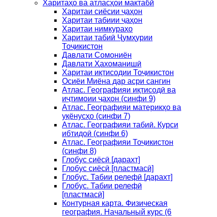
Харитаҳо ва атласҳои мактабӣ
Харитаи сиёсии ҷаҳон
Харитаи табиии ҷаҳон
Харитаи нимкураҳо
Харитаи табиӣ Ҷумҳурии
Тоҷикистон
Давлати Сомониён
Давлати Ҳахоманишӣ
Харитаи иқтисодии Тоҷикистон
Осиёи Миёна дар асри сангин
Атлас. Географияи иқтисодӣ ва
иҷтимоии ҷаҳон (синфи 9)
Атлас. Географияи материкҳо ва
уқёнусҳо (синфи 7)
Атлас. Географияи табиӣ. Курси
ибтидоӣ (синфи 6)
Атлас. Географияи Тоҷикистон
(синфи 8)
Глобус сиёсӣ [дарахт]
Глобус сиёсӣ [пластмасӣ]
Глобус. Табии релефӣ [дарахт]
Глобус. Табии релефӣ
[пластмасӣ]
Контурная карта. Физическая
география. Начальный курс (6