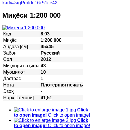
karty#sigProIde16c51ce42
Миқёси 1:200 000
Код
8.03
Миқёс
1:200 000
Андоза [см]
45х45
Забон
Русский
Сол
2012
Миқдори саҳифа
43
Муомилот
10
Дастрас
1
Нота
Плотерная печать
Эзоҳ
-
Нарх [сомонӣ]
41,51
Click
to open image!
Click to open image!
Click
to open image!
Click to open image!