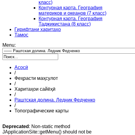
класс)
Контурная карта. География
материков и океанов (7 класс)
Контурная карта. География
Таджикистана (8 класс)
Гирифтани харитаҳо
Тамос
Menu:
Асосӣ
/
Феҳрасти маҳсулот
/
Харитаҳои сайёҳӣ
/
Раштская долина. Ледник Федченко
/
Топографические карты
Deprecated
: Non-static method
JApplicationSite::getMenu() should not be