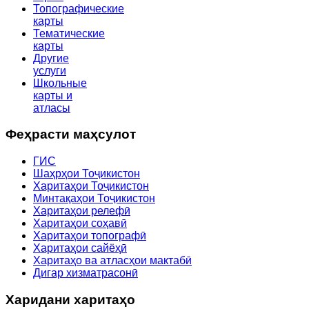
Топографические
карты
Тематические
карты
Другие
услуги
Школьные
карты и
атласы
Феҳрасти маҳсулот
ГИС
Шаҳрҳои Тоҷикистон
Харитаҳои Тоҷикистон
Минтақаҳои Тоҷикистон
Харитаҳои релефӣ
Харитаҳои соҳавӣ
Харитаҳои топографӣ
Харитаҳои сайёҳӣ
Харитаҳо ва атласҳои мактабӣ
Дигар хизматрасонӣ
Харидани харитаҳо