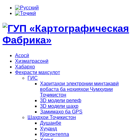
Асосӣ
Хизматрасонӣ
Хабарҳо
Феҳрасти маҳсулот
ГИС
Харитаҳои электронии минтақавӣ
вобаста ба ноҳияҳои Ҷумҳурии
Тоҷикистон
3D модели релеф
3D модели шаҳр
Замимаҳо ба GPS
Шаҳрҳои Тоҷикистон
Душанбе
Хуҷанд
Қӯрғонтеппа
Хоруғ