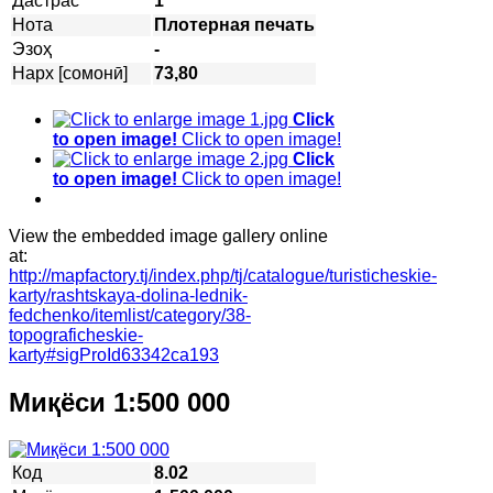
Дастрас
1
Нота
Плотерная печать
Эзоҳ
-
Нарх [сомонӣ]
73,80
Click
to open image!
Click to open image!
Click
to open image!
Click to open image!
View the embedded image gallery online
at:
http://mapfactory.tj/index.php/tj/catalogue/turisticheskie-
karty/rashtskaya-dolina-lednik-
fedchenko/itemlist/category/38-
topograficheskie-
karty#sigProId63342ca193
Миқёси 1:500 000
Код
8.02