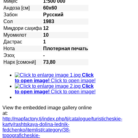
Миқёс
1:500 000
Андоза [см]
60х60
Забон
Русский
Сол
1983
Миқдори саҳифа
12
Муомилот
10
Дастрас
1
Нота
Плотерная печать
Эзоҳ
-
Нарх [сомонӣ]
73,80
Click
to open image!
Click to open image!
Click
to open image!
Click to open image!
View the embedded image gallery online
at:
http://mapfactory.tj/index.php/tj/catalogue/turisticheskie-
karty/rashtskaya-dolina-lednik-
fedchenko/itemlist/category/38-
topograficheskie-