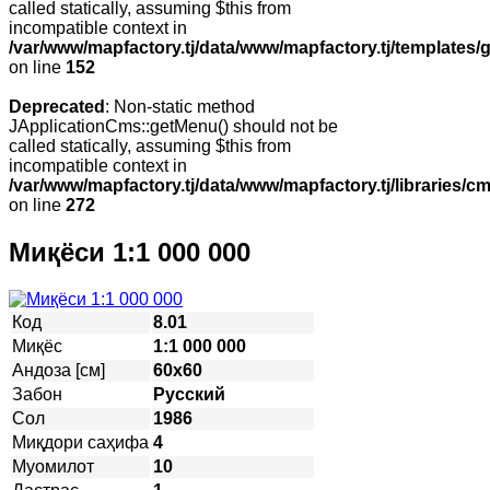
called statically, assuming $this from
incompatible context in
/var/www/mapfactory.tj/data/www/mapfactory.tj/templates/g
on line
152
Deprecated
: Non-static method
JApplicationCms::getMenu() should not be
called statically, assuming $this from
incompatible context in
/var/www/mapfactory.tj/data/www/mapfactory.tj/libraries/cm
on line
272
Миқёси 1:1 000 000
Код
8.01
Миқёс
1:1 000 000
Андоза [см]
60х60
Забон
Русский
Сол
1986
Миқдори саҳифа
4
Муомилот
10