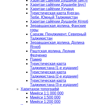
Харитаи сайёхии Душанбе [англ]
Харитаи сайёхии Душанбе [рус]
Харитаи сайёхии Хуҷанд
Туристическая карта Курган-
Тюбе. Южный Таджикистан
Харитаи сайёхии Душанбе Кӯлоб
Зеравшанская долина. Фанские
горы
Саразм. Пенджикент. Северный
Таджикистан
Зеравшанская долина. Долина
Ягноб
Раштская долина. Ледник
Федченко
Памир
Туристическая карта
Таджикистана [1-е издание]
Туристическая карта
Таджикистана [2-е издание]
Туристическая карта
Таджикистана [3-е издание]
Харитаҳои топографӣ
Миқёси 1:1 000 000
Миқёси 1:500 000
Миқёси 1:200 000