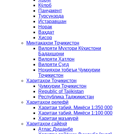
Кӯлоб
Панҷакент
Турсунзода
Истаравшан
Норак
Ваҳдат
Ҳисор
Минтақаҳои Тоҷикистон
Вилояти Мухтори Кӯҳистони
Бадахшони
Вилояти Хатлон
Вилояти Суғд
Ноҳияҳои тобеъи Ҷумҳурии
Тоҷикистон
Харитаҳои Тоҷикистон
Ҷумҳурии Тоҷикистон
Republic of Tajikistan
Республика Таджикистан
Харитаҳои релефӣ
Харитаи табиӣ. Миқёси 1:350 000
Харитаи табиӣ. Миқёси 1:100 000
Харитаи маъмурӣ
Харитаҳои сайёҳӣ
Атлас Душанбе