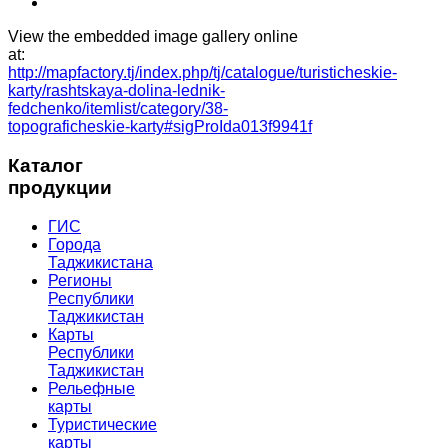
View the embedded image gallery online
at:
http://mapfactory.tj/index.php/tj/catalogue/turisticheskie-
karty/rashtskaya-dolina-lednik-
fedchenko/itemlist/category/38-
topograficheskie-karty#sigProIda013f9941f
Каталог
продукции
ГИС
Города
Таджикистана
Регионы
Республики
Таджикистан
Карты
Республики
Таджикистан
Рельефные
карты
Туристические
карты