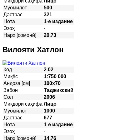
Миқдори саҳифа
Лицо
Муомилот
500
Дастрас
321
Нота
1-е издание
Эзоҳ
-
Нарх [сомонӣ]
20,73
Вилояти Хатлон
Код
2.02
Миқёс
1:750 000
Андоза [см]
100х70
Забон
Таджикский
Сол
2006
Миқдори саҳифа
Лицо
Муомилот
1000
Дастрас
677
Нота
1-е издание
Эзоҳ
-
Нарх [сомонӣ]
14,76