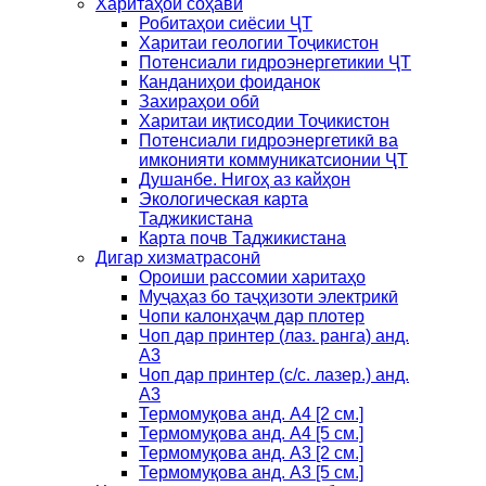
Харитаҳои соҳавӣ
Робитаҳои сиёсии ҶТ
Харитаи геологии Тоҷикистон
Потенсиали гидроэнергетикии ҶТ
Канданиҳои фоиданок
Захираҳои обӣ
Харитаи иқтисодии Тоҷикистон
Потенсиали гидроэнергетикӣ ва
имконияти коммуникатсионии ҶТ
Душанбе. Нигоҳ аз кайҳон
Экологическая карта
Таджикистана
Карта почв Таджикистана
Дигар хизматрасонӣ
Ороиши рассомии харитаҳо
Муҷаҳаз бо таҷҳизоти электрикӣ
Чопи калонҳаҷм дар плотер
Чоп дар принтер (лаз. ранга) анд.
А3
Чоп дар принтер (с/с. лазер.) анд.
А3
Термомуқова анд. А4 [2 см.]
Термомуқова анд. А4 [5 см.]
Термомуқова анд. А3 [2 см.]
Термомуқова анд. А3 [5 см.]