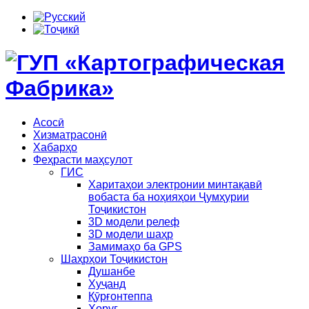
Асосӣ
Хизматрасонӣ
Хабарҳо
Феҳрасти маҳсулот
ГИС
Харитаҳои электронии минтақавӣ
вобаста ба ноҳияҳои Ҷумҳурии
Тоҷикистон
3D модели релеф
3D модели шаҳр
Замимаҳо ба GPS
Шаҳрҳои Тоҷикистон
Душанбе
Хуҷанд
Қӯрғонтеппа
Хоруғ