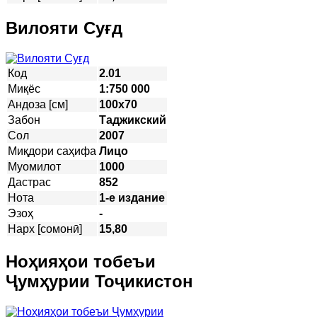
Вилояти Суғд
Код
2.01
Миқёс
1:750 000
Андоза [см]
100х70
Забон
Таджикский
Сол
2007
Миқдори саҳифа
Лицо
Муомилот
1000
Дастрас
852
Нота
1-е издание
Эзоҳ
-
Нарх [сомонӣ]
15,80
Ноҳияҳои тобеъи
Ҷумҳурии Тоҷикистон