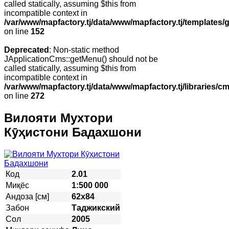
called statically, assuming $this from
incompatible context in
/var/www/mapfactory.tj/data/www/mapfactory.tj/templates/g
on line
152
Deprecated
: Non-static method
JApplicationCms::getMenu() should not be
called statically, assuming $this from
incompatible context in
/var/www/mapfactory.tj/data/www/mapfactory.tj/libraries/cm
on line
272
Вилояти Мухтори
Кӯҳистони Бадахшони
Код
2.01
Миқёс
1:500 000
Андоза [см]
62х84
Забон
Таджикский
Сол
2005