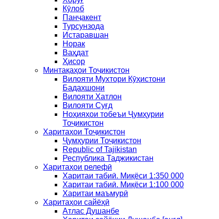
Кӯлоб
Панҷакент
Турсунзода
Истаравшан
Норак
Ваҳдат
Ҳисор
Минтақаҳои Тоҷикистон
Вилояти Мухтори Кӯҳистони
Бадахшони
Вилояти Хатлон
Вилояти Суғд
Ноҳияҳои тобеъи Ҷумҳурии
Тоҷикистон
Харитаҳои Тоҷикистон
Ҷумҳурии Тоҷикистон
Republic of Tajikistan
Республика Таджикистан
Харитаҳои релефӣ
Харитаи табиӣ. Миқёси 1:350 000
Харитаи табиӣ. Миқёси 1:100 000
Харитаи маъмурӣ
Харитаҳои сайёҳӣ
Атлас Душанбе