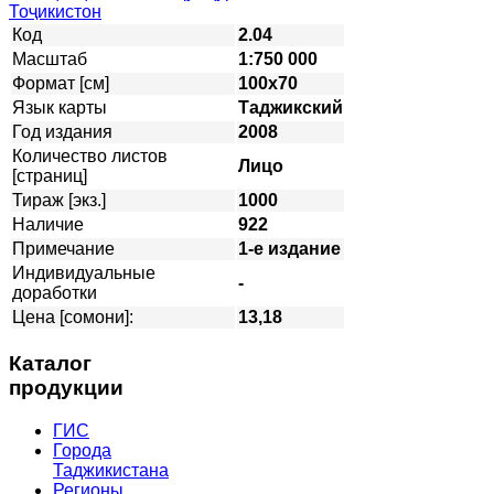
Код
2.04
Масштаб
1:750 000
Формат [см]
100х70
Язык карты
Таджикский
Год издания
2008
Количество листов
Лицо
[страниц]
Тираж [экз.]
1000
Наличие
922
Примечание
1-е издание
Индивидуальные
-
доработки
Цена [сомони]:
13,18
Каталог
продукции
ГИС
Города
Таджикистана
Регионы