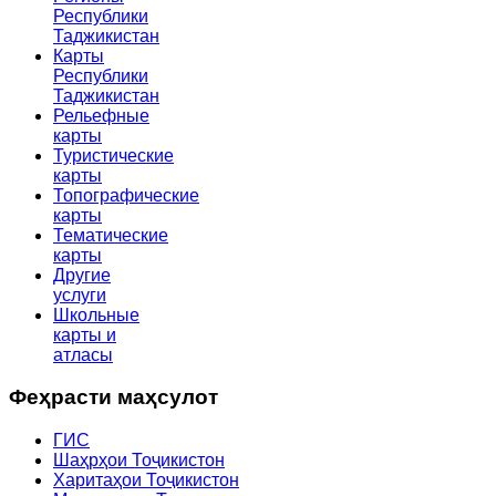
Республики
Таджикистан
Карты
Республики
Таджикистан
Рельефные
карты
Туристические
карты
Топографические
карты
Тематические
карты
Другие
услуги
Школьные
карты и
атласы
Феҳрасти маҳсулот
ГИС
Шаҳрҳои Тоҷикистон
Харитаҳои Тоҷикистон