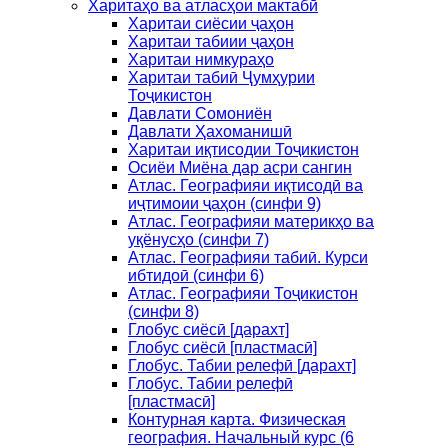
Харитаҳо ва атласҳои мактабӣ
Харитаи сиёсии ҷаҳон
Харитаи табиии ҷаҳон
Харитаи нимкураҳо
Харитаи табиӣ Ҷумҳурии
Тоҷикистон
Давлати Сомониён
Давлати Ҳахоманишӣ
Харитаи иқтисодии Тоҷикистон
Осиёи Миёна дар асри сангин
Атлас. Географияи иқтисодӣ ва
иҷтимоии ҷаҳон (синфи 9)
Атлас. Географияи материкҳо ва
уқёнусҳо (синфи 7)
Атлас. Географияи табиӣ. Курси
ибтидоӣ (синфи 6)
Атлас. Географияи Тоҷикистон
(синфи 8)
Глобус сиёсӣ [дарахт]
Глобус сиёсӣ [пластмасӣ]
Глобус. Табии релефӣ [дарахт]
Глобус. Табии релефӣ
[пластмасӣ]
Контурная карта. Физическая
география. Начальный курс (6