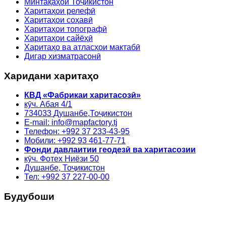
Минтақаҳои Тоҷикистон
Харитаҳои релефӣ
Харитаҳои соҳавӣ
Харитаҳои топографӣ
Харитаҳои сайёҳӣ
Харитаҳо ва атласҳои мактабӣ
Дигар хизматрасонӣ
Харидани харитаҳо
КВД «Фабрикаи харитасозӣ»
кӯч. Абая 4/1
734033
Душанбе,
Тоҷикистон
E-mail: info@mapfactory.tj
Телефон: +992 37 233-43-95
Мобили: +992 93 461-77-71
Фонди давлаитии геодезӣ ва харитасозии
кӯч. Фотех Ниёзи 50
Душанбе, Тоҷикистон
Тел: +992 37 227-00-00
Будубоши