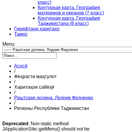
класс)
Контурная карта. География
материков и океанов (7 класс)
Контурная карта. География
Таджикистана (8 класс)
Гирифтани харитаҳо
Тамос
Menu:
Асосӣ
/
Феҳрасти маҳсулот
/
Харитаҳои сайёҳӣ
/
Раштская долина. Ледник Федченко
/
Регионы Республики Таджикистан
Deprecated
: Non-static method
JApplicationSite::getMenu() should not be