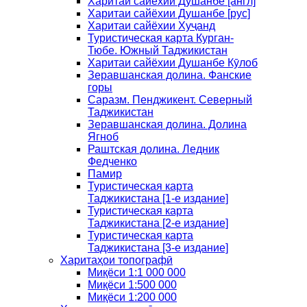
Харитаи сайёхии Душанбе [англ]
Харитаи сайёхии Душанбе [рус]
Харитаи сайёхии Хуҷанд
Туристическая карта Курган-
Тюбе. Южный Таджикистан
Харитаи сайёхии Душанбе Кӯлоб
Зеравшанская долина. Фанские
горы
Саразм. Пенджикент. Северный
Таджикистан
Зеравшанская долина. Долина
Ягноб
Раштская долина. Ледник
Федченко
Памир
Туристическая карта
Таджикистана [1-е издание]
Туристическая карта
Таджикистана [2-е издание]
Туристическая карта
Таджикистана [3-е издание]
Харитаҳои топографӣ
Миқёси 1:1 000 000
Миқёси 1:500 000
Миқёси 1:200 000