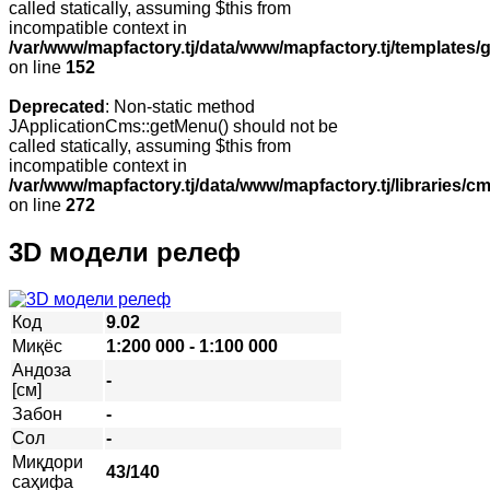
called statically, assuming $this from
incompatible context in
/var/www/mapfactory.tj/data/www/mapfactory.tj/templates/g
on line
152
Deprecated
: Non-static method
JApplicationCms::getMenu() should not be
called statically, assuming $this from
incompatible context in
/var/www/mapfactory.tj/data/www/mapfactory.tj/libraries/cm
on line
272
3D модели релеф
Код
9.02
Миқёс
1:200 000 - 1:100 000
Андоза
-
[см]
Забон
-
Сол
-
Миқдори
43/140
саҳифа