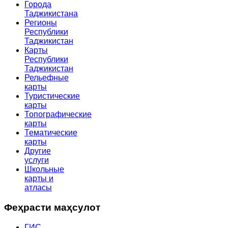
Города
Таджикистана
Регионы
Республики
Таджикистан
Карты
Республики
Таджикистан
Рельефные
карты
Туристические
карты
Топографические
карты
Тематические
карты
Другие
услуги
Школьные
карты и
атласы
Феҳрасти маҳсулот
ГИС