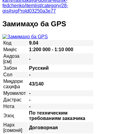
karty/rashtskaya-dolina-lednik-
fedchenko/itemlist/category/28-
gis#sigProId03250a3e77
Замимаҳо ба GPS
Код
9.04
Миқёс
1:200 000 - 1:10 000
Андоза
-
[см]
Забон
Русский
Сол
-
Миқдори
43/140
саҳифа
Муомилот
-
Дастрас
-
Нота
-
По техническим
Эзоҳ
требованиям заказчика
Нарх
Договорная
[сомонӣ]