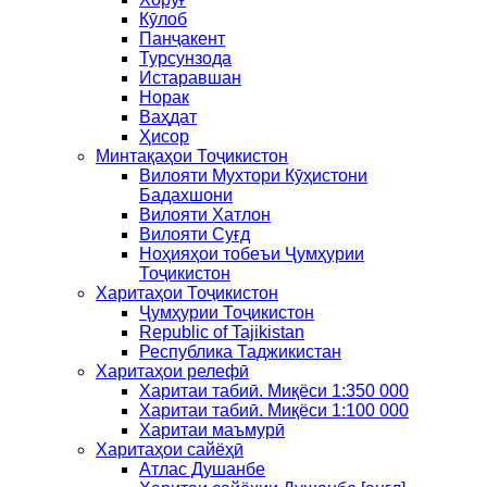
Кӯлоб
Панҷакент
Турсунзода
Истаравшан
Норак
Ваҳдат
Ҳисор
Минтақаҳои Тоҷикистон
Вилояти Мухтори Кӯҳистони
Бадахшони
Вилояти Хатлон
Вилояти Суғд
Ноҳияҳои тобеъи Ҷумҳурии
Тоҷикистон
Харитаҳои Тоҷикистон
Ҷумҳурии Тоҷикистон
Republic of Tajikistan
Республика Таджикистан
Харитаҳои релефӣ
Харитаи табиӣ. Миқёси 1:350 000
Харитаи табиӣ. Миқёси 1:100 000
Харитаи маъмурӣ
Харитаҳои сайёҳӣ
Атлас Душанбе