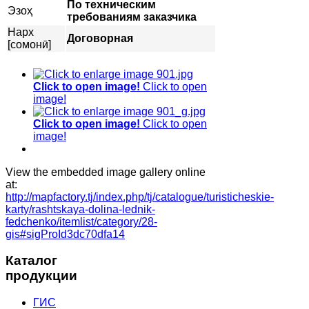
По техническим
Эзоҳ
требованиям заказчика
Нарх
Договорная
[сомонӣ]
Click to open image!
Click to open
image!
Click to open image!
Click to open
image!
View the embedded image gallery online
at:
http://mapfactory.tj/index.php/tj/catalogue/turisticheskie-
karty/rashtskaya-dolina-lednik-
fedchenko/itemlist/category/28-
gis#sigProId3dc70dfa14
Каталог
продукции
ГИС