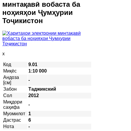
минтақавӣ вобаста ба
ноҳияҳои Ҷумҳурии
Тоҷикистон
x
Код
9.01
Миқёс
1:10 000
Андоза
-
[см]
Забон
Таджикский
Сол
2012
Миқдори
-
саҳифа
Муомилот
1
Дастрас
6
Нота
-