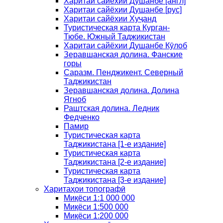
Харитаи сайёхии Душанбе [англ]
Харитаи сайёхии Душанбе [рус]
Харитаи сайёхии Хуҷанд
Туристическая карта Курган-
Тюбе. Южный Таджикистан
Харитаи сайёхии Душанбе Кӯлоб
Зеравшанская долина. Фанские
горы
Саразм. Пенджикент. Северный
Таджикистан
Зеравшанская долина. Долина
Ягноб
Раштская долина. Ледник
Федченко
Памир
Туристическая карта
Таджикистана [1-е издание]
Туристическая карта
Таджикистана [2-е издание]
Туристическая карта
Таджикистана [3-е издание]
Харитаҳои топографӣ
Миқёси 1:1 000 000
Миқёси 1:500 000
Миқёси 1:200 000