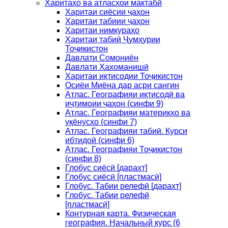
Харитаҳо ва атласҳои мактабӣ
Харитаи сиёсии ҷаҳон
Харитаи табиии ҷаҳон
Харитаи нимкураҳо
Харитаи табиӣ Ҷумҳурии
Тоҷикистон
Давлати Сомониён
Давлати Ҳахоманишӣ
Харитаи иқтисодии Тоҷикистон
Осиёи Миёна дар асри сангин
Атлас. Географияи иқтисодӣ ва
иҷтимоии ҷаҳон (синфи 9)
Атлас. Географияи материкҳо ва
уқёнусҳо (синфи 7)
Атлас. Географияи табиӣ. Курси
ибтидоӣ (синфи 6)
Атлас. Географияи Тоҷикистон
(синфи 8)
Глобус сиёсӣ [дарахт]
Глобус сиёсӣ [пластмасӣ]
Глобус. Табии релефӣ [дарахт]
Глобус. Табии релефӣ
[пластмасӣ]
Контурная карта. Физическая
география. Начальный курс (6