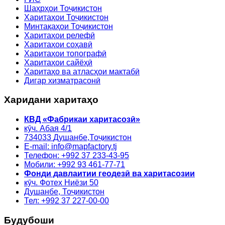
Шаҳрҳои Тоҷикистон
Харитаҳои Тоҷикистон
Минтақаҳои Тоҷикистон
Харитаҳои релефӣ
Харитаҳои соҳавӣ
Харитаҳои топографӣ
Харитаҳои сайёҳӣ
Харитаҳо ва атласҳои мактабӣ
Дигар хизматрасонӣ
Харидани харитаҳо
КВД «Фабрикаи харитасозӣ»
кӯч. Абая 4/1
734033
Душанбе,
Тоҷикистон
E-mail: info@mapfactory.tj
Телефон: +992 37 233-43-95
Мобили: +992 93 461-77-71
Фонди давлаитии геодезӣ ва харитасозии
кӯч. Фотех Ниёзи 50
Душанбе, Тоҷикистон
Тел: +992 37 227-00-00
Будубоши