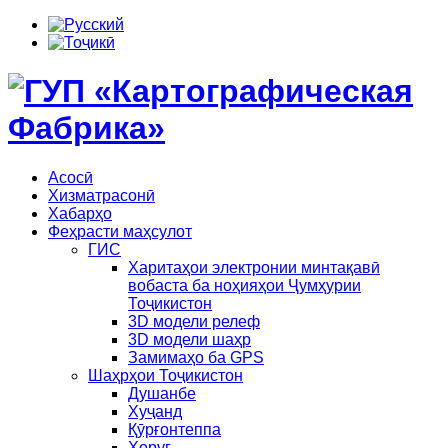
Асосӣ
Хизматрасонӣ
Хабарҳо
Феҳрасти маҳсулот
ГИС
Харитаҳои электронии минтақавӣ
вобаста ба ноҳияҳои Ҷумҳурии
Тоҷикистон
3D модели релеф
3D модели шаҳр
Замимаҳо ба GPS
Шаҳрҳои Тоҷикистон
Душанбе
Хуҷанд
Қӯрғонтеппа
Хоруғ