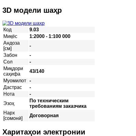
3D модели шаҳр
Код
9.03
Миқёс
1:2000 - 1:100 000
Андоза
-
[см]
Забон
-
Сол
-
Миқдори
43/140
саҳифа
Муомилот
-
Дастрас
-
Нота
-
По техническим
Эзоҳ
требованиям заказчика
Нарх
Договорная
[сомонӣ]
Харитаҳои электронии