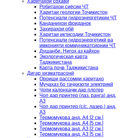
Харитаҳои соҳавӣ
Робитаҳои сиёсии ҶТ
Харитаи геологии Тоҷикистон
Потенсиали гидроэнергетикии ҶТ
Канданиҳои фоиданок
Захираҳои обӣ
Харитаи иқтисодии Тоҷикистон
Потенсиали гидроэнергетикӣ ва
имконияти коммуникатсионии ҶТ
Душанбе. Нигоҳ аз кайҳон
Экологическая карта
Таджикистана
Карта почв Таджикистана
Дигар хизматрасонӣ
Ороиши рассомии харитаҳо
Муҷаҳаз бо таҷҳизоти электрикӣ
Чопи калонҳаҷм дар плотер
Чоп дар принтер (лаз. ранга) анд.
А3
Чоп дар принтер (с/с. лазер.) анд.
А3
Термомуқова анд. А4 [2 см.]
Термомуқова анд. А4 [5 см.]
Термомуқова анд. А3 [2 см.]
Термомуқова анд. А3 [5 см.]