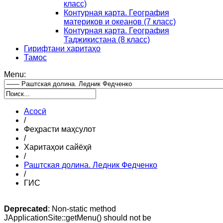
класс)
Контурная карта. География
материков и океанов (7 класс)
Контурная карта. География
Таджикистана (8 класс)
Гирифтани харитаҳо
Тамос
Menu:
Асосӣ
/
Феҳрасти маҳсулот
/
Харитаҳои сайёҳӣ
/
Раштская долина. Ледник Федченко
/
ГИС
Deprecated
: Non-static method
JApplicationSite::getMenu() should not be