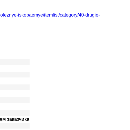
y/poleznye-iskopaemye/itemlist/category/40-drugie-
ям заказчика