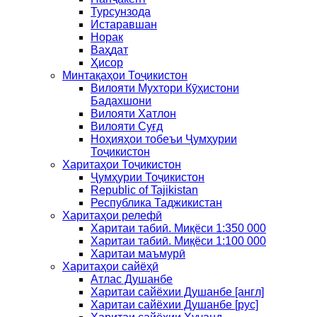
Турсунзода
Истаравшан
Норак
Ваҳдат
Ҳисор
Минтақаҳои Тоҷикистон
Вилояти Мухтори Кӯҳистони
Бадахшони
Вилояти Хатлон
Вилояти Суғд
Ноҳияҳои тобеъи Ҷумҳурии
Тоҷикистон
Харитаҳои Тоҷикистон
Ҷумҳурии Тоҷикистон
Republic of Tajikistan
Республика Таджикистан
Харитаҳои релефӣ
Харитаи табиӣ. Миқёси 1:350 000
Харитаи табиӣ. Миқёси 1:100 000
Харитаи маъмурӣ
Харитаҳои сайёҳӣ
Атлас Душанбе
Харитаи сайёхии Душанбе [англ]
Харитаи сайёхии Душанбе [рус]