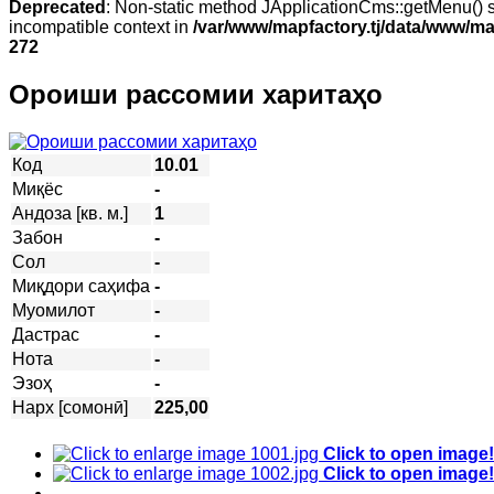
Deprecated
: Non-static method JApplicationCms::getMenu() sh
incompatible context in
/var/www/mapfactory.tj/data/www/mapf
272
Ороиши рассомии харитаҳо
Код
10.01
Миқёс
-
Андоза [кв. м.]
1
Забон
-
Сол
-
Миқдори саҳифа
-
Муомилот
-
Дастрас
-
Нота
-
Эзоҳ
-
Нарх [сомонӣ]
225,00
Click to open image!
Click to open image!