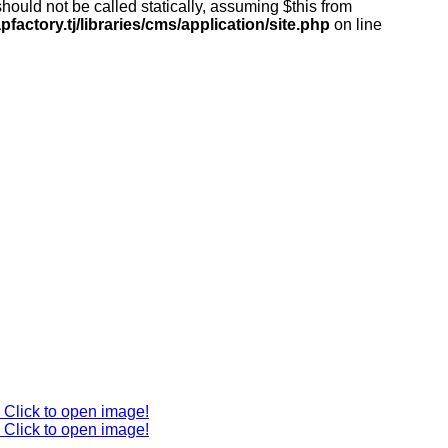
ould not be called statically, assuming $this from
actory.tj/libraries/cms/application/site.php
on line
Click to open image!
Click to open image!