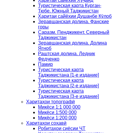
Харитаи сайёхии Хуҷанд
Туристическая карта Курган-
Тюбе. Южный Таджикистан
Харитаи сайёхии Душанбе Кӯлоб
Зеравшанская долина. Фанские
горы
Саразм. Пенджикент. Северный
Таджикистан
Зеравшанская долина. Долина
Ягноб
Раштская долина. Ледник
Федченко
Памир
Туристическая карта
Таджикистана [1-е издание]
Туристическая карта
Таджикистана [2-е издание]
Туристическая карта
Таджикистана [3-е издание]
Харитаҳои топографӣ
Миқёси 1:1 000 000
Миқёси 1:500 000
Миқёси 1:200 000
Харитаҳои соҳавӣ
Робитаҳои сиёсии ҶТ