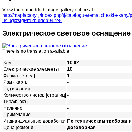
View the embedded image gallery online at:
http://mapfactory.tj/index.php/tj/catalogue/tematicheskie-kart
uslugi#sigProId5bdda947e8
Электрическое световое оснащение
There is no translation available.
Код
10.02
Электрические элементы
10
Формат [кв. м.]
1
Язык карты
-
Год издания
-
Количество листов [страниц]
-
Тираж [экз.]
-
Наличие
-
Примечание
-
Индивидуальные доработки
По техническим требовани
Цена [сомони]:
Договорная