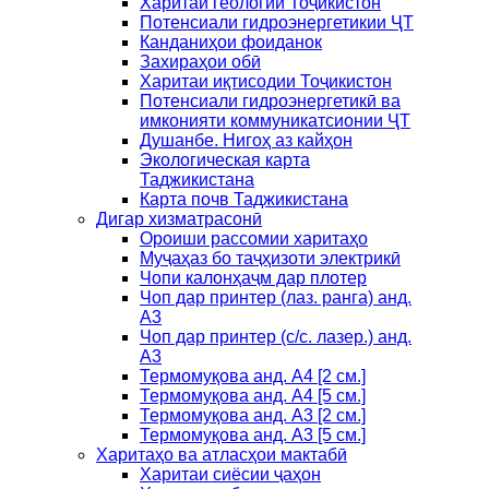
Харитаи геологии Тоҷикистон
Потенсиали гидроэнергетикии ҶТ
Канданиҳои фоиданок
Захираҳои обӣ
Харитаи иқтисодии Тоҷикистон
Потенсиали гидроэнергетикӣ ва
имконияти коммуникатсионии ҶТ
Душанбе. Нигоҳ аз кайҳон
Экологическая карта
Таджикистана
Карта почв Таджикистана
Дигар хизматрасонӣ
Ороиши рассомии харитаҳо
Муҷаҳаз бо таҷҳизоти электрикӣ
Чопи калонҳаҷм дар плотер
Чоп дар принтер (лаз. ранга) анд.
А3
Чоп дар принтер (с/с. лазер.) анд.
А3
Термомуқова анд. А4 [2 см.]
Термомуқова анд. А4 [5 см.]
Термомуқова анд. А3 [2 см.]
Термомуқова анд. А3 [5 см.]
Харитаҳо ва атласҳои мактабӣ
Харитаи сиёсии ҷаҳон