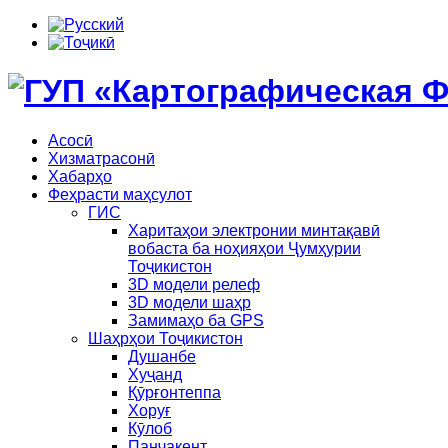
Асосӣ
Хизматрасонӣ
Хабарҳо
Феҳрасти маҳсулот
ГИС
Харитаҳои электронии минтақавӣ
вобаста ба ноҳияҳои Ҷумҳурии
Тоҷикистон
3D модели релеф
3D модели шаҳр
Замимаҳо ба GPS
Шаҳрҳои Тоҷикистон
Душанбе
Хуҷанд
Қӯрғонтеппа
Хоруғ
Кӯлоб
Панҷакент