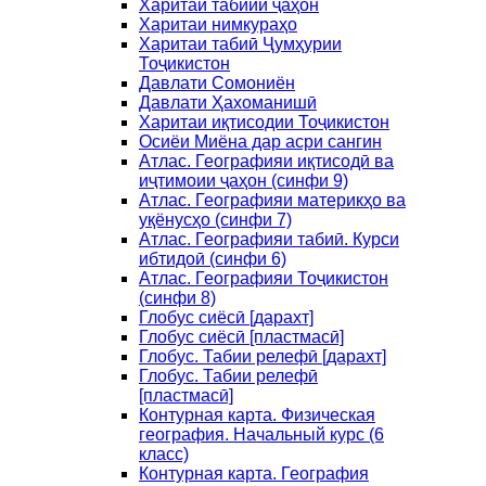
Харитаи табиии ҷаҳон
Харитаи нимкураҳо
Харитаи табиӣ Ҷумҳурии
Тоҷикистон
Давлати Сомониён
Давлати Ҳахоманишӣ
Харитаи иқтисодии Тоҷикистон
Осиёи Миёна дар асри сангин
Атлас. Географияи иқтисодӣ ва
иҷтимоии ҷаҳон (синфи 9)
Атлас. Географияи материкҳо ва
уқёнусҳо (синфи 7)
Атлас. Географияи табиӣ. Курси
ибтидоӣ (синфи 6)
Атлас. Географияи Тоҷикистон
(синфи 8)
Глобус сиёсӣ [дарахт]
Глобус сиёсӣ [пластмасӣ]
Глобус. Табии релефӣ [дарахт]
Глобус. Табии релефӣ
[пластмасӣ]
Контурная карта. Физическая
география. Начальный курс (6
класс)
Контурная карта. География