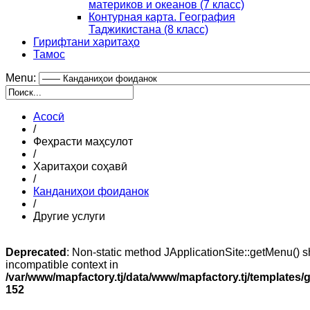
материков и океанов (7 класс)
Контурная карта. География
Таджикистана (8 класс)
Гирифтани харитаҳо
Тамос
Menu:
Асосӣ
/
Феҳрасти маҳсулот
/
Харитаҳои соҳавӣ
/
Канданиҳои фоиданок
/
Другие услуги
Deprecated
: Non-static method JApplicationSite::getMenu() sh
incompatible context in
/var/www/mapfactory.tj/data/www/mapfactory.tj/templates/g
152