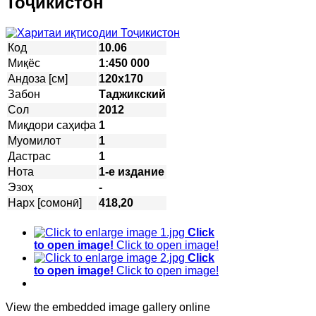
Тоҷикистон
Код
10.06
Миқёс
1:450 000
Андоза [см]
120х170
Забон
Таджикский
Сол
2012
Миқдори саҳифа
1
Муомилот
1
Дастрас
1
Нота
1-е издание
Эзоҳ
-
Нарх [сомонӣ]
418,20
Click
to open image!
Click to open image!
Click
to open image!
Click to open image!
View the embedded image gallery online