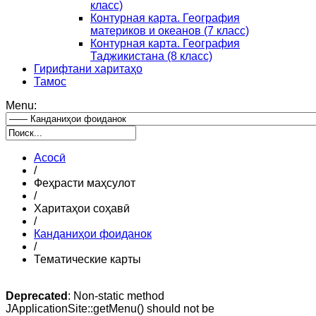
класс)
Контурная карта. География
материков и океанов (7 класс)
Контурная карта. География
Таджикистана (8 класс)
Гирифтани харитаҳо
Тамос
Menu:
Асосӣ
/
Феҳрасти маҳсулот
/
Харитаҳои соҳавӣ
/
Канданиҳои фоиданок
/
Тематические карты
Deprecated
: Non-static method
JApplicationSite::getMenu() should not be