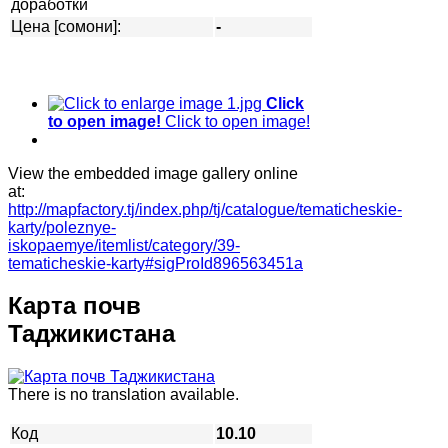
доработки
Цена [сомони]:
-
Click
to open image!
Click to open image!
View the embedded image gallery online
at:
http://mapfactory.tj/index.php/tj/catalogue/tematicheskie-
karty/poleznye-
iskopaemye/itemlist/category/39-
tematicheskie-karty#sigProId896563451a
Карта почв
Таджикистана
There is no translation available.
Код
10.10