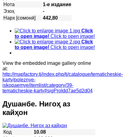
Нота
1-е издание
Эзоҳ
-
Нарх [сомонӣ]
442,80
Click
to open image!
Click to open image!
Click
to open image!
Click to open image!
View the embedded image gallery online
at:
http://mapfactory.tj/index.php/tj/catalogue/tematicheskie-
karty/poleznye-
iskopaemye/itemlist/category/39-
tematicheskie-karty#sigProIdd7ae5d2d04
Душанбе. Нигоҳ аз
кайҳон
Код
10.08