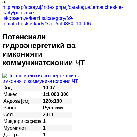
at:
http://mapfactory.tj/index.php/tj/catalogue/tematicheskie-
karty/poleznye-
iskopaemye/itemlist/category/39-
tematicheskie-karty#sigProId880c13f9d6
Потенсиали
гидроэнергетикӣ ва
имконияти
коммуникатсионии ҶТ
Код
10.07
Миқёс
1:1 000 000
Андоза [см]
120х180
Забон
Русский
Сол
2011
Миқдори саҳифа
1
Муомилот
1
Дастрас
1