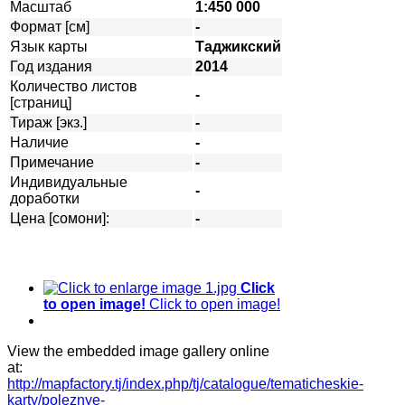
Масштаб
1:450 000
Формат [см]
-
Язык карты
Таджикский
Год издания
2014
Количество листов
-
[страниц]
Тираж [экз.]
-
Наличие
-
Примечание
-
Индивидуальные
-
доработки
Цена [сомони]:
-
Click
to open image!
Click to open image!
View the embedded image gallery online
at:
http://mapfactory.tj/index.php/tj/catalogue/tematicheskie-
karty/poleznye-