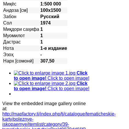
Миқёс
1:500 000
Андоза [см]
100х1500
Забон
Русский
Сол
1974
Миқдори саҳифа
1
Муомилот
1
Дастрас
1
Нота
1-е издание
Эзоҳ
-
Нарх [сомонӣ]
307,50
Click
to open image!
Click to open image!
Click
to open image!
Click to open image!
View the embedded image gallery online
at:
http://mapfactory.tj/index.php/tj/catalogue/tematicheskie-
karty/poleznye-
iskopaemye/itemlist/category/39-