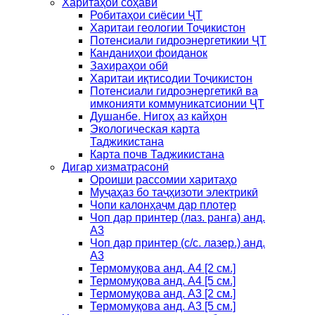
Харитаҳои соҳавӣ
Робитаҳои сиёсии ҶТ
Харитаи геологии Тоҷикистон
Потенсиали гидроэнергетикии ҶТ
Канданиҳои фоиданок
Захираҳои обӣ
Харитаи иқтисодии Тоҷикистон
Потенсиали гидроэнергетикӣ ва
имконияти коммуникатсионии ҶТ
Душанбе. Нигоҳ аз кайҳон
Экологическая карта
Таджикистана
Карта почв Таджикистана
Дигар хизматрасонӣ
Ороиши рассомии харитаҳо
Муҷаҳаз бо таҷҳизоти электрикӣ
Чопи калонҳаҷм дар плотер
Чоп дар принтер (лаз. ранга) анд.
А3
Чоп дар принтер (с/с. лазер.) анд.
А3
Термомуқова анд. А4 [2 см.]
Термомуқова анд. А4 [5 см.]
Термомуқова анд. А3 [2 см.]
Термомуқова анд. А3 [5 см.]