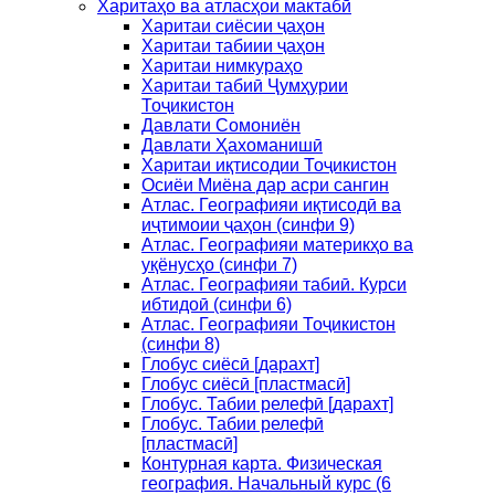
Харитаҳо ва атласҳои мактабӣ
Харитаи сиёсии ҷаҳон
Харитаи табиии ҷаҳон
Харитаи нимкураҳо
Харитаи табиӣ Ҷумҳурии
Тоҷикистон
Давлати Сомониён
Давлати Ҳахоманишӣ
Харитаи иқтисодии Тоҷикистон
Осиёи Миёна дар асри сангин
Атлас. Географияи иқтисодӣ ва
иҷтимоии ҷаҳон (синфи 9)
Атлас. Географияи материкҳо ва
уқёнусҳо (синфи 7)
Атлас. Географияи табиӣ. Курси
ибтидоӣ (синфи 6)
Атлас. Географияи Тоҷикистон
(синфи 8)
Глобус сиёсӣ [дарахт]
Глобус сиёсӣ [пластмасӣ]
Глобус. Табии релефӣ [дарахт]
Глобус. Табии релефӣ
[пластмасӣ]
Контурная карта. Физическая
география. Начальный курс (6