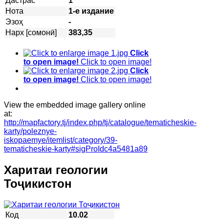
Дастрас
1
Нота
1-е издание
Эзоҳ
-
Нарх [сомонӣ]
383,35
Click
to open image!
Click to open image!
Click
to open image!
Click to open image!
View the embedded image gallery online
at:
http://mapfactory.tj/index.php/tj/catalogue/tematicheskie-
karty/poleznye-
iskopaemye/itemlist/category/39-
tematicheskie-karty#sigProIdc4a5481a89
Харитаи геологии
Тоҷикистон
Код
10.02