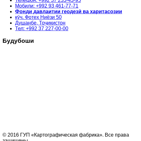
Телефон: +992 37 233-43-95
Мобили: +992 93 461-77-71
Фонди давлаитии геодезӣ ва харитасозии
кӯч. Фотех Ниёзи 50
Душанбе, Тоҷикистон
Тел: +992 37 227-00-00
Будубоши
© 2016 ГУП «Картографическая фабрика». Все права
защищены