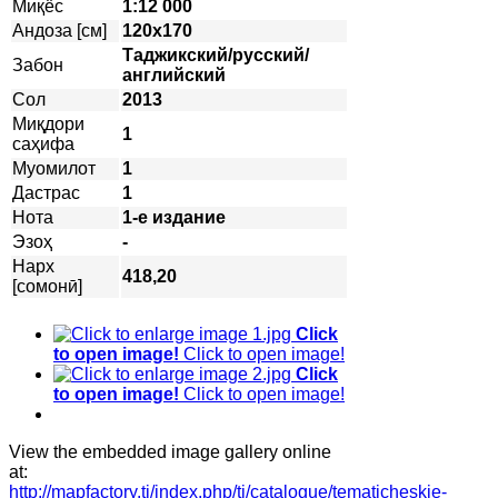
Миқёс
1:12 000
Андоза [см]
120х170
Таджикский/русский/
Забон
английский
Сол
2013
Миқдори
1
саҳифа
Муомилот
1
Дастрас
1
Нота
1-е издание
Эзоҳ
-
Нарх
418,20
[сомонӣ]
Click
to open image!
Click to open image!
Click
to open image!
Click to open image!
View the embedded image gallery online
at:
http://mapfactory.tj/index.php/tj/catalogue/tematicheskie-