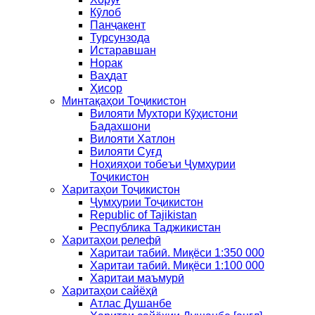
Кӯлоб
Панҷакент
Турсунзода
Истаравшан
Норак
Ваҳдат
Ҳисор
Минтақаҳои Тоҷикистон
Вилояти Мухтори Кӯҳистони
Бадахшони
Вилояти Хатлон
Вилояти Суғд
Ноҳияҳои тобеъи Ҷумҳурии
Тоҷикистон
Харитаҳои Тоҷикистон
Ҷумҳурии Тоҷикистон
Republic of Tajikistan
Республика Таджикистан
Харитаҳои релефӣ
Харитаи табиӣ. Миқёси 1:350 000
Харитаи табиӣ. Миқёси 1:100 000
Харитаи маъмурӣ
Харитаҳои сайёҳӣ
Атлас Душанбе