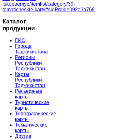
iskopaemye/itemlist/category/39-
tematicheskie-karty#sigProIde092a3a768
Каталог
продукции
ГИС
Города
Таджикистана
Регионы
Республики
Таджикистан
Карты
Республики
Таджикистан
Рельефные
карты
Туристические
карты
Топографические
карты
Тематические
карты
Другие