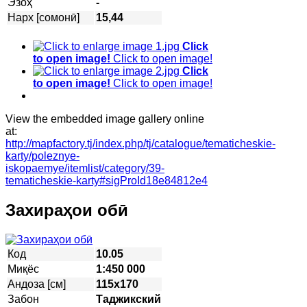
Эзоҳ
-
Нарх [сомонӣ]
15,44
Click
to open image!
Click to open image!
Click
to open image!
Click to open image!
View the embedded image gallery online
at:
http://mapfactory.tj/index.php/tj/catalogue/tematicheskie-
karty/poleznye-
iskopaemye/itemlist/category/39-
tematicheskie-karty#sigProId18e84812e4
Захираҳои обӣ
Код
10.05
Миқёс
1:450 000
Андоза [см]
115х170
Забон
Таджикский