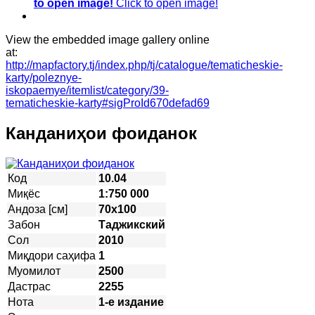
to open image!
Click to open image!
View the embedded image gallery online
at:
http://mapfactory.tj/index.php/tj/catalogue/tematicheskie-
karty/poleznye-
iskopaemye/itemlist/category/39-
tematicheskie-karty#sigProId670defad69
Канданиҳои фоиданок
Код
10.04
Миқёс
1:750 000
Андоза [см]
70х100
Забон
Таджикский
Сол
2010
Миқдори саҳифа
1
Муомилот
2500
Дастрас
2255
Нота
1-е издание