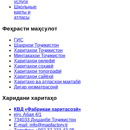
услуги
Школьные
карты и
атласы
Феҳрасти маҳсулот
ГИС
Шаҳрҳои Тоҷикистон
Харитаҳои Тоҷикистон
Минтақаҳои Тоҷикистон
Харитаҳои релефӣ
Харитаҳои соҳавӣ
Харитаҳои топографӣ
Харитаҳои сайёҳӣ
Харитаҳо ва атласҳои мактабӣ
Дигар хизматрасонӣ
Харидани харитаҳо
КВД «Фабрикаи харитасозӣ»
кӯч. Абая 4/1
734033
Душанбе,
Тоҷикистон
E-mail: info@mapfactory.tj