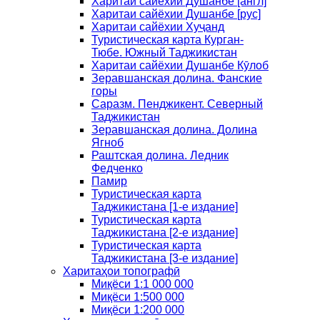
Харитаи сайёхии Душанбе [англ]
Харитаи сайёхии Душанбе [рус]
Харитаи сайёхии Хуҷанд
Туристическая карта Курган-
Тюбе. Южный Таджикистан
Харитаи сайёхии Душанбе Кӯлоб
Зеравшанская долина. Фанские
горы
Саразм. Пенджикент. Северный
Таджикистан
Зеравшанская долина. Долина
Ягноб
Раштская долина. Ледник
Федченко
Памир
Туристическая карта
Таджикистана [1-е издание]
Туристическая карта
Таджикистана [2-е издание]
Туристическая карта
Таджикистана [3-е издание]
Харитаҳои топографӣ
Миқёси 1:1 000 000
Миқёси 1:500 000
Миқёси 1:200 000