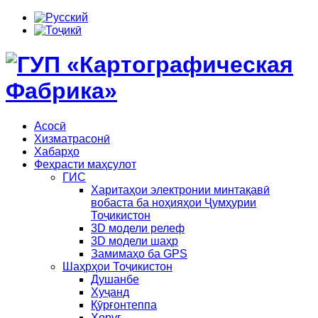
Асосӣ
Хизматрасонӣ
Хабарҳо
Феҳрасти маҳсулот
ГИС
Харитаҳои электронии минтақавӣ
вобаста ба ноҳияҳои Ҷумҳурии
Тоҷикистон
3D модели релеф
3D модели шаҳр
Замимаҳо ба GPS
Шаҳрҳои Тоҷикистон
Душанбе
Хуҷанд
Қӯрғонтеппа
Хоруғ