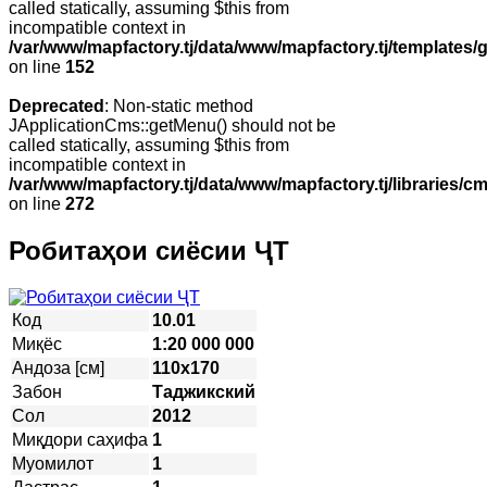
called statically, assuming $this from
incompatible context in
/var/www/mapfactory.tj/data/www/mapfactory.tj/templates/g
on line
152
Deprecated
: Non-static method
JApplicationCms::getMenu() should not be
called statically, assuming $this from
incompatible context in
/var/www/mapfactory.tj/data/www/mapfactory.tj/libraries/cm
on line
272
Робитаҳои сиёсии ҶТ
Код
10.01
Миқёс
1:20 000 000
Андоза [см]
110х170
Забон
Таджикский
Сол
2012
Миқдори саҳифа
1
Муомилот
1