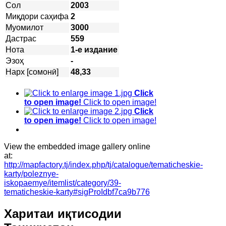
Сол
2003
Миқдори саҳифа
2
Муомилот
3000
Дастрас
559
Нота
1-е издание
Эзоҳ
-
Нарх [сомонӣ]
48,33
Click
to open image!
Click to open image!
Click
to open image!
Click to open image!
View the embedded image gallery online
at:
http://mapfactory.tj/index.php/tj/catalogue/tematicheskie-
karty/poleznye-
iskopaemye/itemlist/category/39-
tematicheskie-karty#sigProIdbf7ca9b776
Харитаи иқтисодии