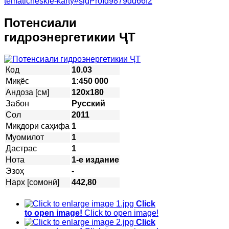
tematicheskie-karty#sigProId9879dd66f2
Потенсиали
гидроэнергетикии ҶТ
Код
10.03
Миқёс
1:450 000
Андоза [см]
120х180
Забон
Русский
Сол
2011
Миқдори саҳифа
1
Муомилот
1
Дастрас
1
Нота
1-е издание
Эзоҳ
-
Нарх [сомонӣ]
442,80
Click
to open image!
Click to open image!
Click