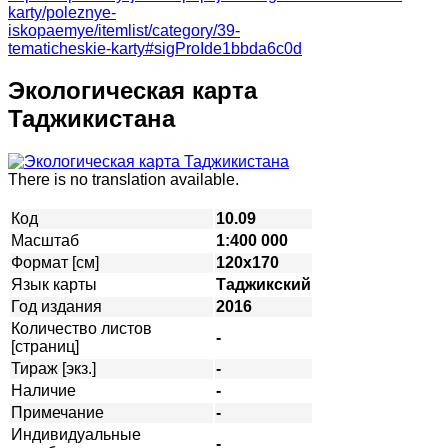
karty/poleznye-
iskopaemye/itemlist/category/39-
tematicheskie-karty#sigProIde1bbda6c0d
Экологическая карта
Таджикистана
There is no translation available.
Код
10.09
Масштаб
1:400 000
Формат [см]
120х170
Язык карты
Таджикский
Год издания
2016
Количество листов
-
[страниц]
Тираж [экз.]
-
Наличие
-
Примечание
-
Индивидуальные
-