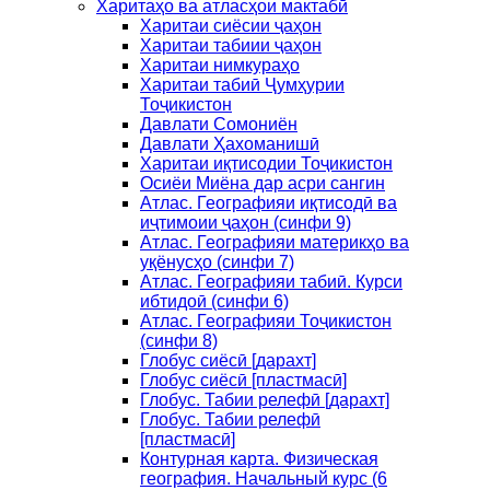
Харитаҳо ва атласҳои мактабӣ
Харитаи сиёсии ҷаҳон
Харитаи табиии ҷаҳон
Харитаи нимкураҳо
Харитаи табиӣ Ҷумҳурии
Тоҷикистон
Давлати Сомониён
Давлати Ҳахоманишӣ
Харитаи иқтисодии Тоҷикистон
Осиёи Миёна дар асри сангин
Атлас. Географияи иқтисодӣ ва
иҷтимоии ҷаҳон (синфи 9)
Атлас. Географияи материкҳо ва
уқёнусҳо (синфи 7)
Атлас. Географияи табиӣ. Курси
ибтидоӣ (синфи 6)
Атлас. Географияи Тоҷикистон
(синфи 8)
Глобус сиёсӣ [дарахт]
Глобус сиёсӣ [пластмасӣ]
Глобус. Табии релефӣ [дарахт]
Глобус. Табии релефӣ
[пластмасӣ]
Контурная карта. Физическая
география. Начальный курс (6