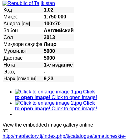
Код
1.02
Миқёс
1:750 000
Андоза [см]
100х70
Забон
Английский
Сол
2013
Миқдори саҳифа
Лицо
Муомилот
5000
Дастрас
5000
Нота
1-е издание
Эзоҳ
-
Нарх [сомонӣ]
9,23
Click
to open image!
Click to open image!
Click
to open image!
Click to open image!
View the embedded image gallery online
at:
http://mapfactory.tj/index.php/tj/catalogue/tematicheskie-