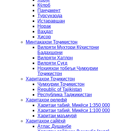
Кӯлоб
Панҷакент
Турсунзода
Истаравшан
Норак
Ваҳдат
Ҳисор
Минтақаҳои Тоҷикистон
Вилояти Мухтори Кӯҳистони
Бадахшони
Вилояти Хатлон
Вилояти Суғд
Ноҳияҳои тобеъи Ҷумҳурии
Тоҷикистон
Харитаҳои Тоҷикистон
Ҷумҳурии Тоҷикистон
Republic of Tajikistan
Республика Таджикистан
Харитаҳои релефӣ
Харитаи табиӣ. Миқёси 1:350 000
Харитаи табиӣ. Миқёси 1:100 000
Харитаи маъмурӣ
Харитаҳои сайёҳӣ
Атлас Душанбе