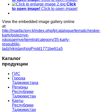
Click
to open image!
Click to open image!
View the embedded image gallery online
at:
http://mapfactory.tj/index.php/tj/catalogue/tematicheskie-
karty/poleznye-
iskopaemye/itemlist/category/35-karty-
respubliki-
tadzhikistan#sigProId1771be61a5
Каталог
продукции
ГИС
Города
Таджикистана
Регионы
Республики
Таджикистан
Карты
Республики
Таджикистан