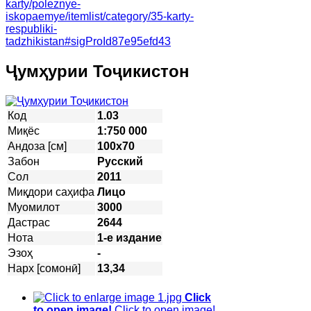
karty/poleznye-
iskopaemye/itemlist/category/35-karty-
respubliki-
tadzhikistan#sigProId87e95efd43
Ҷумҳурии Тоҷикистон
Код
1.03
Миқёс
1:750 000
Андоза [см]
100х70
Забон
Русский
Сол
2011
Миқдори саҳифа
Лицо
Муомилот
3000
Дастрас
2644
Нота
1-е издание
Эзоҳ
-
Нарх [сомонӣ]
13,34
Click
to open image!
Click to open image!