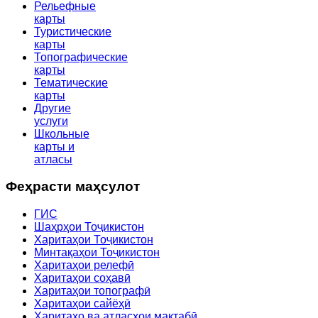
Рельефные
карты
Туристические
карты
Топографические
карты
Тематические
карты
Другие
услуги
Школьные
карты и
атласы
Феҳрасти маҳсулот
ГИС
Шаҳрҳои Тоҷикистон
Харитаҳои Тоҷикистон
Минтақаҳои Тоҷикистон
Харитаҳои релефӣ
Харитаҳои соҳавӣ
Харитаҳои топографӣ
Харитаҳои сайёҳӣ
Харитаҳо ва атласҳои мактабӣ