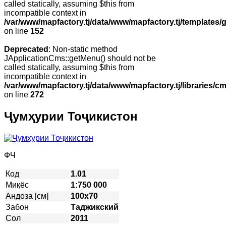
called statically, assuming $this from
incompatible context in
/var/www/mapfactory.tj/data/www/mapfactory.tj/templates/g
on line
152
Deprecated
: Non-static method
JApplicationCms::getMenu() should not be
called statically, assuming $this from
incompatible context in
/var/www/mapfactory.tj/data/www/mapfactory.tj/libraries/cm
on line
272
Ҷумҳурии Тоҷикистон
ФЧ
Код
1.01
Миқёс
1:750 000
Андоза [см]
100х70
Забон
Таджикский
Сол
2011