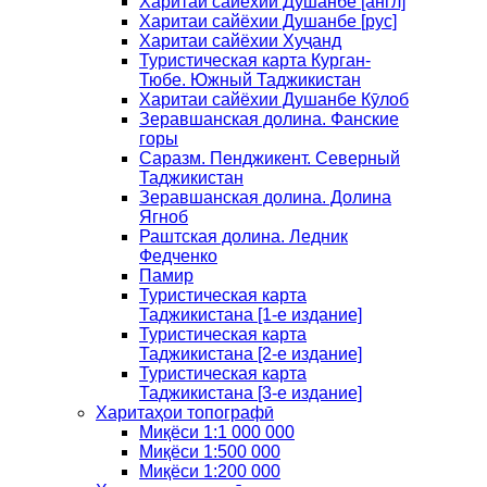
Харитаи сайёхии Душанбе [англ]
Харитаи сайёхии Душанбе [рус]
Харитаи сайёхии Хуҷанд
Туристическая карта Курган-
Тюбе. Южный Таджикистан
Харитаи сайёхии Душанбе Кӯлоб
Зеравшанская долина. Фанские
горы
Саразм. Пенджикент. Северный
Таджикистан
Зеравшанская долина. Долина
Ягноб
Раштская долина. Ледник
Федченко
Памир
Туристическая карта
Таджикистана [1-е издание]
Туристическая карта
Таджикистана [2-е издание]
Туристическая карта
Таджикистана [3-е издание]
Харитаҳои топографӣ
Миқёси 1:1 000 000
Миқёси 1:500 000
Миқёси 1:200 000