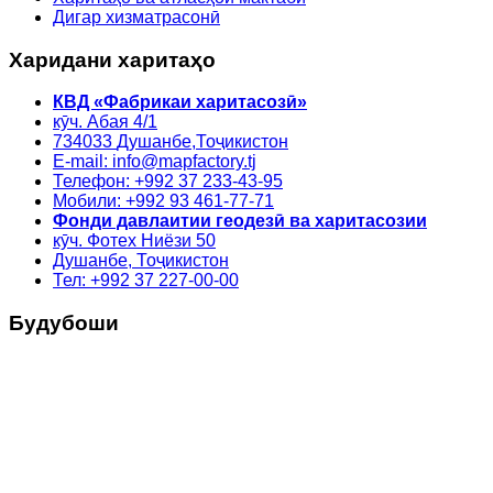
Дигар хизматрасонӣ
Харидани харитаҳо
КВД «Фабрикаи харитасозӣ»
кӯч. Абая 4/1
734033
Душанбе,
Тоҷикистон
E-mail: info@mapfactory.tj
Телефон: +992 37 233-43-95
Мобили: +992 93 461-77-71
Фонди давлаитии геодезӣ ва харитасозии
кӯч. Фотех Ниёзи 50
Душанбе, Тоҷикистон
Тел: +992 37 227-00-00
Будубоши