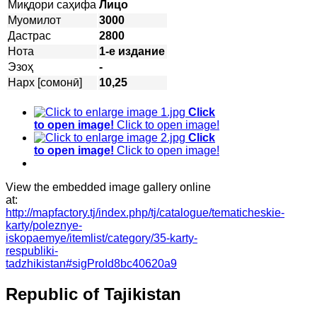
Миқдори саҳифа
Лицо
Муомилот
3000
Дастрас
2800
Нота
1-е издание
Эзоҳ
-
Нарх [сомонӣ]
10,25
Click
to open image!
Click to open image!
Click
to open image!
Click to open image!
View the embedded image gallery online
at:
http://mapfactory.tj/index.php/tj/catalogue/tematicheskie-
karty/poleznye-
iskopaemye/itemlist/category/35-karty-
respubliki-
tadzhikistan#sigProId8bc40620a9
Republic of Tajikistan