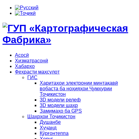
Асосӣ
Хизматрасонӣ
Хабарҳо
Феҳрасти маҳсулот
ГИС
Харитаҳои электронии минтақавӣ
вобаста ба ноҳияҳои Ҷумҳурии
Тоҷикистон
3D модели релеф
3D модели шаҳр
Замимаҳо ба GPS
Шаҳрҳои Тоҷикистон
Душанбе
Хуҷанд
Қӯрғонтеппа
Хоруғ