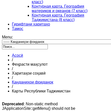
класс)
Контурная карта. География
материков и океанов (7 класс)
Контурная карта. География
Таджикистана (8 класс)
Гирифтани харитаҳо
Тамос
Menu:
Асосӣ
/
Феҳрасти маҳсулот
/
Харитаҳои соҳавӣ
/
Канданиҳои фоиданок
/
Карты Республики Таджикистан
Deprecated
: Non-static method
JApplicationSite::getMenu() should not be