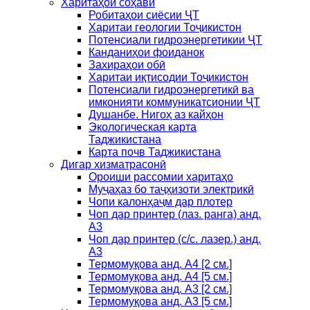
Харитаҳои соҳавӣ
Робитаҳои сиёсии ҶТ
Харитаи геологии Тоҷикистон
Потенсиали гидроэнергетикии ҶТ
Канданиҳои фоиданок
Захираҳои обӣ
Харитаи иқтисодии Тоҷикистон
Потенсиали гидроэнергетикӣ ва
имконияти коммуникатсионии ҶТ
Душанбе. Нигоҳ аз кайҳон
Экологическая карта
Таджикистана
Карта почв Таджикистана
Дигар хизматрасонӣ
Ороиши рассомии харитаҳо
Муҷаҳаз бо таҷҳизоти электрикӣ
Чопи калонҳаҷм дар плотер
Чоп дар принтер (лаз. ранга) анд.
А3
Чоп дар принтер (с/с. лазер.) анд.
А3
Термомуқова анд. А4 [2 см.]
Термомуқова анд. А4 [5 см.]
Термомуқова анд. А3 [2 см.]
Термомуқова анд. А3 [5 см.]