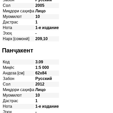
Сол
2005
Миқдори саҳифа
Лицо
Муомилот
10
Дастрас
1
Нота
1-е издание
Эзоҳ
-
Нарх [сомонӣ]
209,10
Панҷакент
Код
3.09
Миқёс
1:5 000
Андоза [см]
62х84
Забон
Русский
Сол
2012
Миқдори саҳифа
Лицо
Муомилот
10
Дастрас
1
Нота
1-е издание
Эзоҳ
-