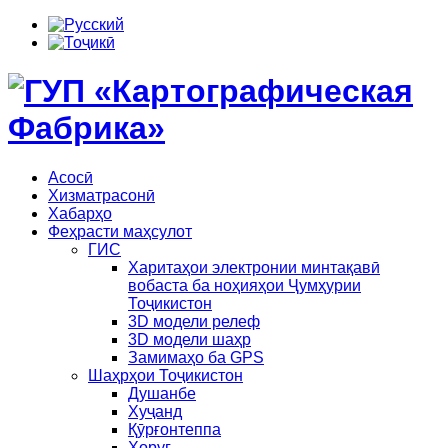
Асосӣ
Хизматрасонӣ
Хабарҳо
Феҳрасти маҳсулот
ГИС
Харитаҳои электронии минтақавӣ
вобаста ба ноҳияҳои Ҷумҳурии
Тоҷикистон
3D модели релеф
3D модели шаҳр
Замимаҳо ба GPS
Шаҳрҳои Тоҷикистон
Душанбе
Хуҷанд
Қӯрғонтеппа
Хоруғ