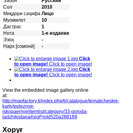
Забон
Русский
Сол
2010
Миқдори саҳифа
Лицо
Муомилот
10
Дастрас
1
Нота
1-е издание
Эзоҳ
-
Нарх [сомонӣ]
-
Click
to open image!
Click to open image!
Click
to open image!
Click to open image!
View the embedded image gallery online
at:
http://mapfactory.tj/index.php/tj/catalogue/tematicheskie-
karty/poleznye-
iskopaemye/itemlist/category/33-goroda-
tadzhikistana#sigProId520a288189
Хоруғ