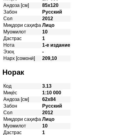
Андоза [см]
85х120
Забон
Русский
Сол
2012
Миқдори саҳифа
Лицо
Муомилот
10
Дастрас
1
Нота
1-е издание
Эзоҳ
-
Нарх [сомонӣ]
209,10
Норак
Код
3.13
Миқёс
1:10 000
Андоза [см]
62х84
Забон
Русский
Сол
2012
Миқдори саҳифа
Лицо
Муомилот
10
Дастрас
1