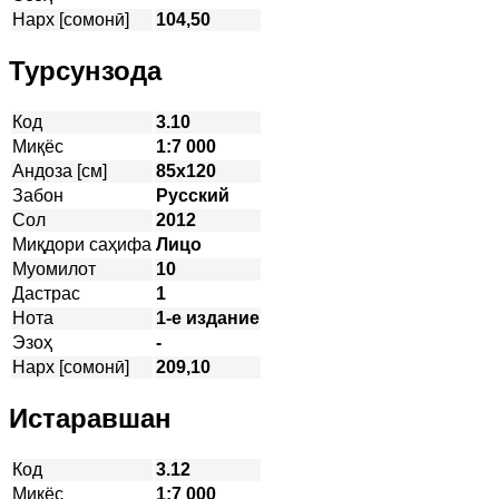
Нарх [сомонӣ]
104,50
Турсунзода
Код
3.10
Миқёс
1:7 000
Андоза [см]
85х120
Забон
Русский
Сол
2012
Миқдори саҳифа
Лицо
Муомилот
10
Дастрас
1
Нота
1-е издание
Эзоҳ
-
Нарх [сомонӣ]
209,10
Истаравшан
Код
3.12
Миқёс
1:7 000