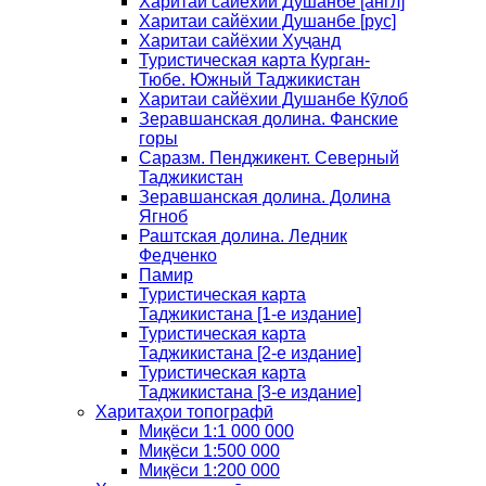
Харитаи сайёхии Душанбе [англ]
Харитаи сайёхии Душанбе [рус]
Харитаи сайёхии Хуҷанд
Туристическая карта Курган-
Тюбе. Южный Таджикистан
Харитаи сайёхии Душанбе Кӯлоб
Зеравшанская долина. Фанские
горы
Саразм. Пенджикент. Северный
Таджикистан
Зеравшанская долина. Долина
Ягноб
Раштская долина. Ледник
Федченко
Памир
Туристическая карта
Таджикистана [1-е издание]
Туристическая карта
Таджикистана [2-е издание]
Туристическая карта
Таджикистана [3-е издание]
Харитаҳои топографӣ
Миқёси 1:1 000 000
Миқёси 1:500 000
Миқёси 1:200 000