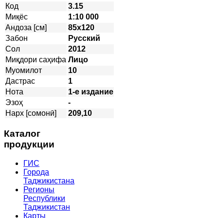
Код
3.15
Миқёс
1:10 000
Андоза [см]
85х120
Забон
Русский
Сол
2012
Миқдори саҳифа
Лицо
Муомилот
10
Дастрас
1
Нота
1-е издание
Эзоҳ
-
Нарх [сомонӣ]
209,10
Каталог
продукции
ГИС
Города
Таджикистана
Регионы
Республики
Таджикистан
Карты