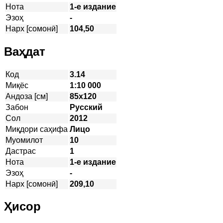
Нота
1-е издание
Эзоҳ
-
Нарх [сомонӣ]
104,50
Ваҳдат
Код
3.14
Миқёс
1:10 000
Андоза [см]
85х120
Забон
Русский
Сол
2012
Миқдори саҳифа
Лицо
Муомилот
10
Дастрас
1
Нота
1-е издание
Эзоҳ
-
Нарх [сомонӣ]
209,10
Ҳисор