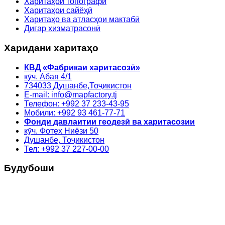
Харитаҳои топографӣ
Харитаҳои сайёҳӣ
Харитаҳо ва атласҳои мактабӣ
Дигар хизматрасонӣ
Харидани харитаҳо
КВД «Фабрикаи харитасозӣ»
кӯч. Абая 4/1
734033
Душанбе,
Тоҷикистон
E-mail: info@mapfactory.tj
Телефон: +992 37 233-43-95
Мобили: +992 93 461-77-71
Фонди давлаитии геодезӣ ва харитасозии
кӯч. Фотех Ниёзи 50
Душанбе, Тоҷикистон
Тел: +992 37 227-00-00
Будубоши