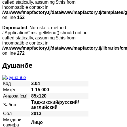
called statically, assuming $this from
incompatible context in
/var/www/mapfactory.tj/data/www/mapfactory.tj/templates/g
on line
152
Deprecated
: Non-static method
JApplicationCms::getMenu() should not be
called statically, assuming $this from
incompatible context in
/var/www/mapfactory.tj/data/www/mapfactory.tj/libraries/cm
on line
272
Душанбе
Код
3.04
Миқёс
1:15 000
Андоза [см]
85х120
Таджикский/русский/
Забон
английский
Сол
2013
Миқдори
Лицо
саҳифа