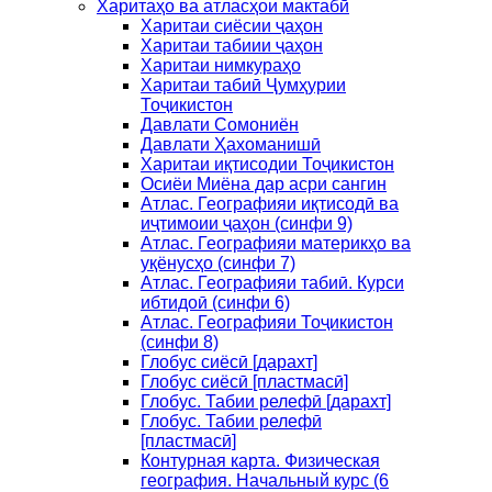
Харитаҳо ва атласҳои мактабӣ
Харитаи сиёсии ҷаҳон
Харитаи табиии ҷаҳон
Харитаи нимкураҳо
Харитаи табиӣ Ҷумҳурии
Тоҷикистон
Давлати Сомониён
Давлати Ҳахоманишӣ
Харитаи иқтисодии Тоҷикистон
Осиёи Миёна дар асри сангин
Атлас. Географияи иқтисодӣ ва
иҷтимоии ҷаҳон (синфи 9)
Атлас. Географияи материкҳо ва
уқёнусҳо (синфи 7)
Атлас. Географияи табиӣ. Курси
ибтидоӣ (синфи 6)
Атлас. Географияи Тоҷикистон
(синфи 8)
Глобус сиёсӣ [дарахт]
Глобус сиёсӣ [пластмасӣ]
Глобус. Табии релефӣ [дарахт]
Глобус. Табии релефӣ
[пластмасӣ]
Контурная карта. Физическая
география. Начальный курс (6