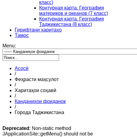
класс)
Контурная карта. География
материков и океанов (7 класс)
Контурная карта. География
Таджикистана (8 класс)
Гирифтани харитаҳо
Тамос
Menu:
Асосӣ
/
Феҳрасти маҳсулот
/
Харитаҳои соҳавӣ
/
Канданиҳои фоиданок
/
Города Таджикистана
Deprecated
: Non-static method
JApplicationSite::getMenu() should not be