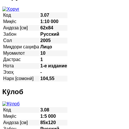
Код
3.07
Миқёс
1:10 000
Андоза [см]
62х84
Забон
Русский
Сол
2005
Миқдори саҳифа
Лицо
Муомилот
10
Дастрас
1
Нота
1-е издание
Эзоҳ
-
Нарх [сомонӣ]
104,55
Кӯлоб
Код
3.08
Миқёс
1:5 000
Андоза [см]
85х120
Забон
Русский