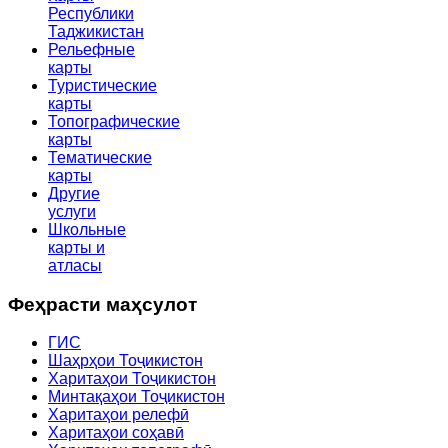
Республики
Таджикистан
Рельефные
карты
Туристические
карты
Топографические
карты
Тематические
карты
Другие
услуги
Школьные
карты и
атласы
Феҳрасти маҳсулот
ГИС
Шаҳрҳои Тоҷикистон
Харитаҳои Тоҷикистон
Минтақаҳои Тоҷикистон
Харитаҳои релефӣ
Харитаҳои соҳавӣ