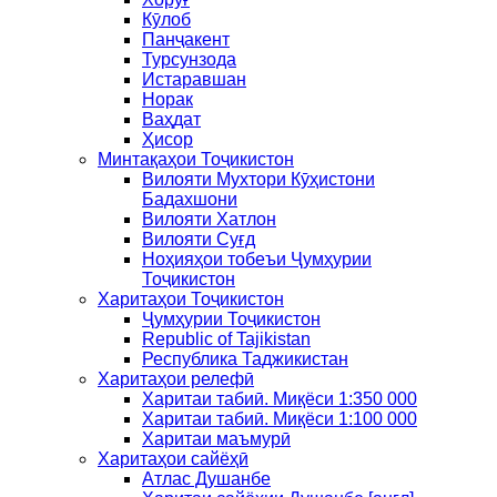
Кӯлоб
Панҷакент
Турсунзода
Истаравшан
Норак
Ваҳдат
Ҳисор
Минтақаҳои Тоҷикистон
Вилояти Мухтори Кӯҳистони
Бадахшони
Вилояти Хатлон
Вилояти Суғд
Ноҳияҳои тобеъи Ҷумҳурии
Тоҷикистон
Харитаҳои Тоҷикистон
Ҷумҳурии Тоҷикистон
Republic of Tajikistan
Республика Таджикистан
Харитаҳои релефӣ
Харитаи табиӣ. Миқёси 1:350 000
Харитаи табиӣ. Миқёси 1:100 000
Харитаи маъмурӣ
Харитаҳои сайёҳӣ
Атлас Душанбе