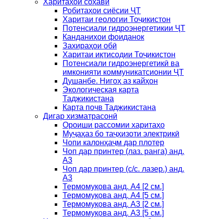
Харитаҳои соҳавӣ
Робитаҳои сиёсии ҶТ
Харитаи геологии Тоҷикистон
Потенсиали гидроэнергетикии ҶТ
Канданиҳои фоиданок
Захираҳои обӣ
Харитаи иқтисодии Тоҷикистон
Потенсиали гидроэнергетикӣ ва
имконияти коммуникатсионии ҶТ
Душанбе. Нигоҳ аз кайҳон
Экологическая карта
Таджикистана
Карта почв Таджикистана
Дигар хизматрасонӣ
Ороиши рассомии харитаҳо
Муҷаҳаз бо таҷҳизоти электрикӣ
Чопи калонҳаҷм дар плотер
Чоп дар принтер (лаз. ранга) анд.
А3
Чоп дар принтер (с/с. лазер.) анд.
А3
Термомуқова анд. А4 [2 см.]
Термомуқова анд. А4 [5 см.]
Термомуқова анд. А3 [2 см.]
Термомуқова анд. А3 [5 см.]