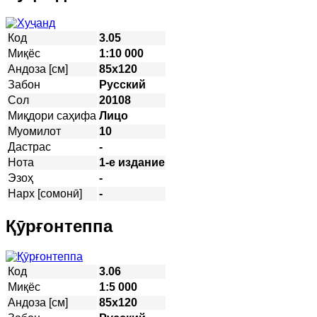
Код
3.05
Миқёс
1:10 000
Андоза [см]
85х120
Забон
Русский
Сол
20108
Миқдори саҳифа
Лицо
Муомилот
10
Дастрас
-
Нота
1-е издание
Эзоҳ
-
Нарх [сомонӣ]
-
Қӯрғонтеппа
Код
3.06
Миқёс
1:5 000
Андоза [см]
85х120