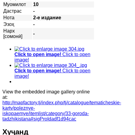
Муомилот
10
Дастрас
-
Нота
2-е издание
Эзоҳ
-
Нарх
-
[сомонӣ]
Click to open image!
Click to open
image!
Click to open image!
Click to open
image!
View the embedded image gallery online
at:
http://mapfactory.tj/index.php/tj/catalogue/tematicheskie-
karty/poleznye-
iskopaemye/itemlist/category/33-goroda-
tadzhikistana#sigProIdadf1d94cac
Хуҷанд