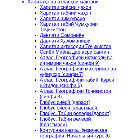
Харитаҳо ва атласҳои мактабӣ
Харитаи сиёсии ҷаҳон
Харитаи табиии ҷаҳон
Харитаи нимкураҳо
Харитаи табиӣ Ҷумҳурии
Тоҷикистон
Давлати Сомониён
Давлати Ҳахоманишӣ
Харитаи иқтисодии Тоҷикистон
Осиёи Миёна дар асри сангин
Атлас. Географияи иқтисодӣ ва
иҷтимоии ҷаҳон (синфи 9)
Атлас. Географияи материкҳо ва
уқёнусҳо (синфи 7)
Атлас. Географияи табиӣ. Курси
ибтидоӣ (синфи 6)
Атлас. Географияи Тоҷикистон
(синфи 8)
Глобус сиёсӣ [дарахт]
Глобус сиёсӣ [пластмасӣ]
Глобус. Табии релефӣ [дарахт]
Глобус. Табии релефӣ
[пластмасӣ]
Контурная карта. Физическая
география. Начальный курс (6