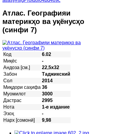
atlasy#sigProId8f04bd469c
Атлас. Географияи
материкҳо ва уқёнусҳо
(синфи 7)
Код
6.02
Миқёс
-
Андоза [см.]
22,5х32
Забон
Таджикский
Сол
2014
Миқдори саҳифа
36
Муомилот
3000
Дастрас
2995
Нота
1-е издание
Эзоҳ
-
Нарх [сомонӣ]
9,98