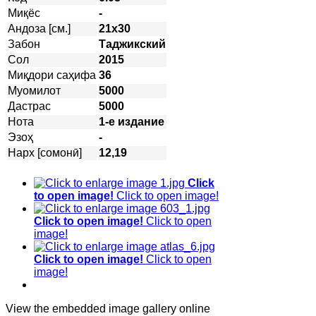
Миқёс
-
Андоза [см.]
21х30
Забон
Таджикский
Сол
2015
Миқдори саҳифа
36
Муомилот
5000
Дастрас
5000
Нота
1-е издание
Эзоҳ
-
Нарх [сомонӣ]
12,19
Click
to open image!
Click to open image!
Click to open image!
Click to open
image!
Click to open image!
Click to open
image!
View the embedded image gallery online