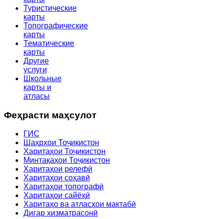
Туристические
карты
Топографические
карты
Тематические
карты
Другие
услуги
Школьные
карты и
атласы
Феҳрасти маҳсулот
ГИС
Шаҳрҳои Тоҷикистон
Харитаҳои Тоҷикистон
Минтақаҳои Тоҷикистон
Харитаҳои релефӣ
Харитаҳои соҳавӣ
Харитаҳои топографӣ
Харитаҳои сайёҳӣ
Харитаҳо ва атласҳои мактабӣ
Дигар хизматрасонӣ