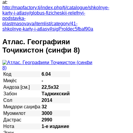
at:
http://mapfactory.tj/index.php/tj/catalogue/shkolnye-
karty-i-atlasy/globus-fizicheskij-relefnyj-
podstavka-
plastmasovaya/itemlist/category/41-
shkolnye-karty-i-atlasy#sigProIdec5fbaf90a
Атлас. Географияи
Тоҷикистон (синфи 8)
Код
6.04
Миқёс
-
Андоза [см.]
22,5х32
Забон
Таджикский
Сол
2014
Миқдори саҳифа
32
Муомилот
3000
Дастрас
2990
Нота
1-е издание
Эзоҳ
-