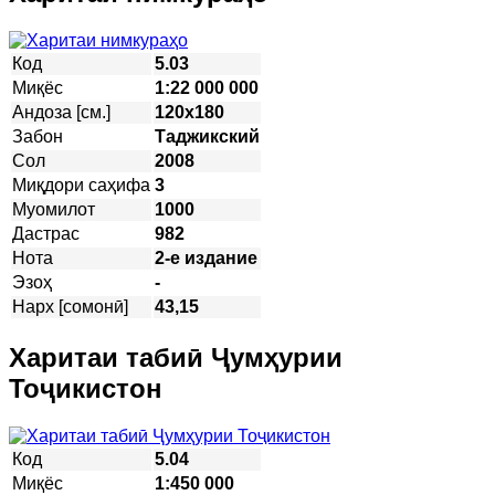
Код
5.03
Миқёс
1:22 000 000
Андоза [см.]
120х180
Забон
Таджикский
Сол
2008
Миқдори саҳифа
3
Муомилот
1000
Дастрас
982
Нота
2-е издание
Эзоҳ
-
Нарх [сомонӣ]
43,15
Харитаи табиӣ Ҷумҳурии
Тоҷикистон
Код
5.04
Миқёс
1:450 000