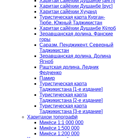
Харитаи сайёхии Душанбе [англ]
Харитаи сайёхии Душанбе [рус]
Харитаи сайёхии Хуҷанд
Туристическая карта Курган-
Тюбе. Южный Таджикистан
Харитаи сайёхии Душанбе Кӯлоб
Зеравшанская долина. Фанские
горы
Саразм. Пенджикент. Северный
Таджикистан
Зеравшанская долина. Долина
Ягноб
Раштская долина. Ледник
Федченко
Памир
Туристическая карта
Таджикистана [1-е издание]
Туристическая карта
Таджикистана [2-е издание]
Туристическая карта
Таджикистана [3-е издание]
Харитаҳои топографӣ
Миқёси 1:1 000 000
Миқёси 1:500 000
Миқёси 1:200 000