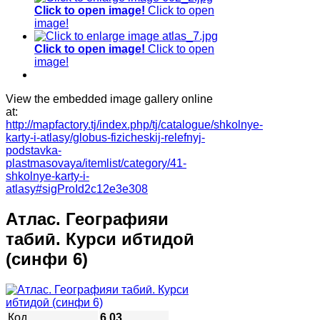
Click to open image!
Click to open
image!
Click to open image!
Click to open
image!
View the embedded image gallery online
at:
http://mapfactory.tj/index.php/tj/catalogue/shkolnye-
karty-i-atlasy/globus-fizicheskij-relefnyj-
podstavka-
plastmasovaya/itemlist/category/41-
shkolnye-karty-i-
atlasy#sigProId2c12e3e308
Атлас. Географияи
табиӣ. Курси ибтидоӣ
(синфи 6)
Код
6.03