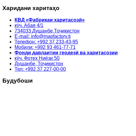
Харидани харитаҳо
КВД «Фабрикаи харитасозӣ»
кӯч. Абая 4/1
734033
Душанбе,
Тоҷикистон
E-mail: info@mapfactory.tj
Телефон: +992 37 233-43-95
Мобили: +992 93 461-77-71
Фонди давлаитии геодезӣ ва харитасозии
кӯч. Фотех Ниёзи 50
Душанбе, Тоҷикистон
Тел: +992 37 227-00-00
Будубоши