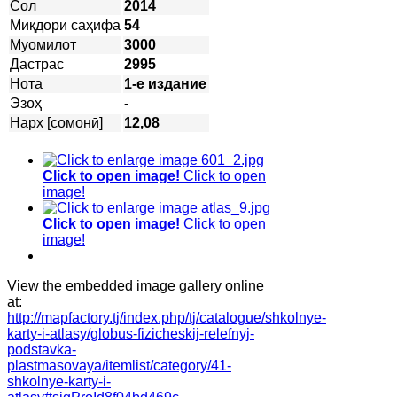
Сол
2014
Миқдори саҳифа
54
Муомилот
3000
Дастрас
2995
Нота
1-е издание
Эзоҳ
-
Нарх [сомонӣ]
12,08
Click to open image!
Click to open
image!
Click to open image!
Click to open
image!
View the embedded image gallery online
at:
http://mapfactory.tj/index.php/tj/catalogue/shkolnye-
karty-i-atlasy/globus-fizicheskij-relefnyj-
podstavka-
plastmasovaya/itemlist/category/41-
shkolnye-karty-i-