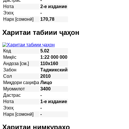
Дастрас
-
Нота
2-е издание
Эзоҳ
-
Нарх [сомонӣ]
170,78
Харитаи табиии ҷаҳон
Код
5.02
Миқёс
1:22 000 000
Андоза [см.]
110х160
Забон
Таджикский
Сол
2010
Миқдори саҳифа
Лицо
Муомилот
3400
Дастрас
-
Нота
1-е издание
Эзоҳ
-
Нарх [сомонӣ]
-
Харитаи нимкураҳо