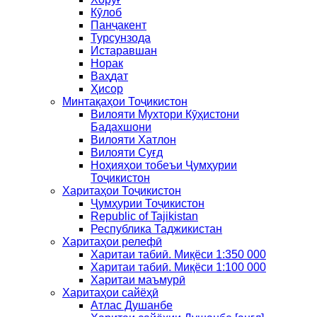
Кӯлоб
Панҷакент
Турсунзода
Истаравшан
Норак
Ваҳдат
Ҳисор
Минтақаҳои Тоҷикистон
Вилояти Мухтори Кӯҳистони
Бадахшони
Вилояти Хатлон
Вилояти Суғд
Ноҳияҳои тобеъи Ҷумҳурии
Тоҷикистон
Харитаҳои Тоҷикистон
Ҷумҳурии Тоҷикистон
Republic of Tajikistan
Республика Таджикистан
Харитаҳои релефӣ
Харитаи табиӣ. Миқёси 1:350 000
Харитаи табиӣ. Миқёси 1:100 000
Харитаи маъмурӣ
Харитаҳои сайёҳӣ
Атлас Душанбе