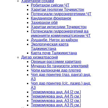
Харитаҳои соҳавӣ
Робитаҳои сиёсии ҶТ
Харитаи геологии Тоҷикистон
Потенсиали гидроэнергетикии ҶТ
Канданиҳои фоиданок
Захираҳои обӣ
Харитаи иқтисодии Тоҷикистон
Потенсиали гидроэнергетикӣ ва
имконияти коммуникатсионии ҶТ
Душанбе. Нигоҳ аз кайҳон
Экологическая карта
Таджикистана
Карта почв Таджикистана
Дигар хизматрасонӣ
Ороиши рассомии харитаҳо
Муҷаҳаз бо таҷҳизоти электрикӣ
Чопи калонҳаҷм дар плотер
Чоп дар принтер (лаз. ранга) анд.
А3
Чоп дар принтер (с/с. лазер.) анд.
А3
Термомуқова анд. А4 [2 см.]
Термомуқова анд. А4 [5 см.]
Термомуқова анд. А3 [2 см.]
Термомуқова анд. А3 [5 см.]