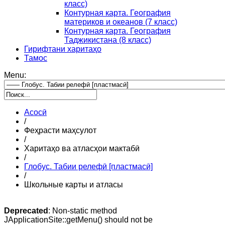
класс)
Контурная карта. География
материков и океанов (7 класс)
Контурная карта. География
Таджикистана (8 класс)
Гирифтани харитаҳо
Тамос
Menu:
Асосӣ
/
Феҳрасти маҳсулот
/
Харитаҳо ва атласҳои мактабӣ
/
Глобус. Табии релефӣ [пластмасӣ]
/
Школьные карты и атласы
Deprecated
: Non-static method
JApplicationSite::getMenu() should not be