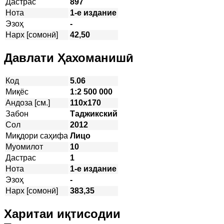
Дастрас
897
Нота
1-е издание
Эзоҳ
-
Нарх [сомонӣ]
42,50
Давлати Ҳахоманишӣ
Код
5.06
Миқёс
1:2 500 000
Андоза [см.]
110х170
Забон
Таджикский
Сол
2012
Миқдори саҳифа
Лицо
Муомилот
10
Дастрас
1
Нота
1-е издание
Эзоҳ
-
Нарх [сомонӣ]
383,35
Харитаи иқтисодии