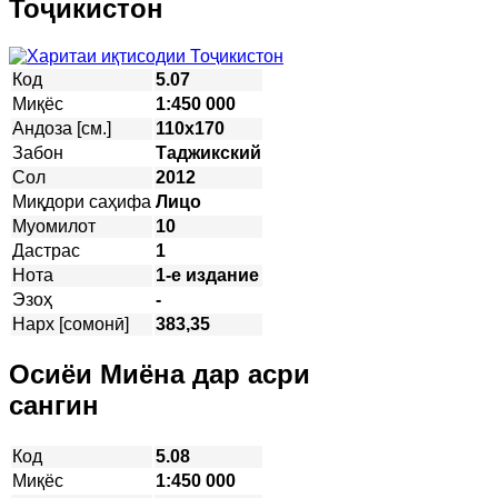
Тоҷикистон
Код
5.07
Миқёс
1:450 000
Андоза [см.]
110х170
Забон
Таджикский
Сол
2012
Миқдори саҳифа
Лицо
Муомилот
10
Дастрас
1
Нота
1-е издание
Эзоҳ
-
Нарх [сомонӣ]
383,35
Осиёи Миёна дар асри
сангин
Код
5.08
Миқёс
1:450 000