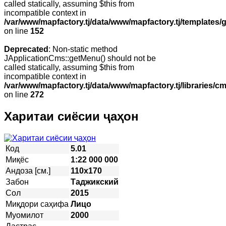
called statically, assuming $this from
incompatible context in
/var/www/mapfactory.tj/data/www/mapfactory.tj/templates/g
on line
152
Deprecated
: Non-static method
JApplicationCms::getMenu() should not be
called statically, assuming $this from
incompatible context in
/var/www/mapfactory.tj/data/www/mapfactory.tj/libraries/cm
on line
272
Харитаи сиёсии ҷаҳон
Код
5.01
Миқёс
1:22 000 000
Андоза [см.]
110х170
Забон
Таджикский
Сол
2015
Миқдори саҳифа
Лицо
Муомилот
2000