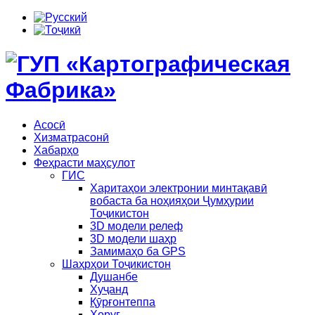
Асосӣ
Хизматрасонӣ
Хабарҳо
Феҳрасти маҳсулот
ГИС
Харитаҳои электронии минтақавӣ
вобаста ба ноҳияҳои Ҷумҳурии
Тоҷикистон
3D модели релеф
3D модели шаҳр
Замимаҳо ба GPS
Шаҳрҳои Тоҷикистон
Душанбе
Хуҷанд
Қӯрғонтеппа
Хоруғ