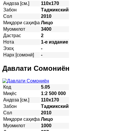
Андоза [см.]
110х170
Забон
Таджикский
Сол
2010
Миқдори саҳифа
Лицо
Муомилот
3400
Дастрас
2
Нота
1-е издание
Эзоҳ
-
Нарх [сомонӣ]
-
Давлати Сомониён
Код
5.05
Миқёс
1:2 500 000
Андоза [см.]
110х170
Забон
Таджикский
Сол
2010
Миқдори саҳифа
Лицо
Муомилот
1000