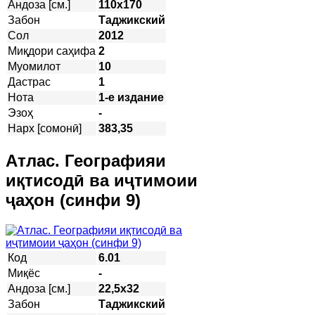
Андоза [см.]
110х170
Забон
Таджикский
Сол
2012
Миқдори саҳифа
2
Муомилот
10
Дастрас
1
Нота
1-е издание
Эзоҳ
-
Нарх [сомонӣ]
383,35
Атлас. Географияи
иқтисодӣ ва иҷтимоии
ҷаҳон (синфи 9)
Код
6.01
Миқёс
-
Андоза [см.]
22,5х32
Забон
Таджикский