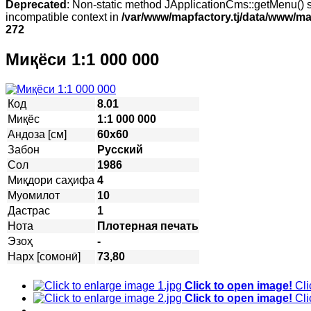
Deprecated
: Non-static method JApplicationCms::getMenu() sh
incompatible context in
/var/www/mapfactory.tj/data/www/mapf
272
Миқёси 1:1 000 000
Код
8.01
Миқёс
1:1 000 000
Андоза [см]
60х60
Забон
Русский
Сол
1986
Миқдори саҳифа
4
Муомилот
10
Дастрас
1
Нота
Плотерная печать
Эзоҳ
-
Нарх [сомонӣ]
73,80
Click to open image!
Cli
Click to open image!
Cli