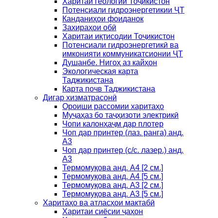
Харитаи геологии Тоҷикистон
Потенсиали гидроэнергетикии ҶТ
Канданиҳои фоиданок
Захираҳои обӣ
Харитаи иқтисодии Тоҷикистон
Потенсиали гидроэнергетикӣ ва
имконияти коммуникатсионии ҶТ
Душанбе. Нигоҳ аз кайҳон
Экологическая карта
Таджикистана
Карта почв Таджикистана
Дигар хизматрасонӣ
Ороиши рассомии харитаҳо
Муҷаҳаз бо таҷҳизоти электрикӣ
Чопи калонҳаҷм дар плотер
Чоп дар принтер (лаз. ранга) анд.
А3
Чоп дар принтер (с/с. лазер.) анд.
А3
Термомуқова анд. А4 [2 см.]
Термомуқова анд. А4 [5 см.]
Термомуқова анд. А3 [2 см.]
Термомуқова анд. А3 [5 см.]
Харитаҳо ва атласҳои мактабӣ
Харитаи сиёсии ҷаҳон