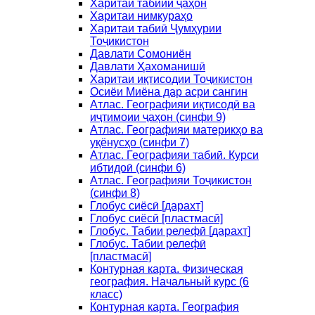
Харитаи табиии ҷаҳон
Харитаи нимкураҳо
Харитаи табиӣ Ҷумҳурии
Тоҷикистон
Давлати Сомониён
Давлати Ҳахоманишӣ
Харитаи иқтисодии Тоҷикистон
Осиёи Миёна дар асри сангин
Атлас. Географияи иқтисодӣ ва
иҷтимоии ҷаҳон (синфи 9)
Атлас. Географияи материкҳо ва
уқёнусҳо (синфи 7)
Атлас. Географияи табиӣ. Курси
ибтидоӣ (синфи 6)
Атлас. Географияи Тоҷикистон
(синфи 8)
Глобус сиёсӣ [дарахт]
Глобус сиёсӣ [пластмасӣ]
Глобус. Табии релефӣ [дарахт]
Глобус. Табии релефӣ
[пластмасӣ]
Контурная карта. Физическая
география. Начальный курс (6
класс)
Контурная карта. География