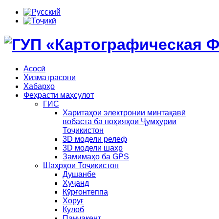
Асосӣ
Хизматрасонӣ
Хабарҳо
Феҳрасти маҳсулот
ГИС
Харитаҳои электронии минтақавӣ
вобаста ба ноҳияҳои Ҷумҳурии
Тоҷикистон
3D модели релеф
3D модели шаҳр
Замимаҳо ба GPS
Шаҳрҳои Тоҷикистон
Душанбе
Хуҷанд
Қӯрғонтеппа
Хоруғ
Кӯлоб
Панҷакент