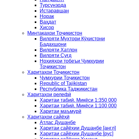
Турсунзода
Истаравшан
Норак
Ваҳдат
Ҳисор
Минтақаҳои Тоҷикистон
Вилояти Мухтори Кӯҳистони
Бадахшони
Вилояти Хатлон
Вилояти Суғд
Ноҳияҳои тобеъи Ҷумҳурии
Тоҷикистон
Харитаҳои Тоҷикистон
Ҷумҳурии Тоҷикистон
Republic of Tajikistan
Республика Таджикистан
Харитаҳои релефӣ
Харитаи табиӣ. Миқёси 1:350 000
Харитаи табиӣ. Миқёси 1:100 000
Харитаи маъмурӣ
Харитаҳои сайёҳӣ
Атлас Душанбе
Харитаи сайёхии Душанбе [англ]
Харитаи сайёхии Душанбе [рус]