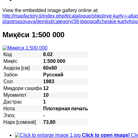
View the embedded image gallery online at:
http://mapfactory.tj/index.php/tj/catalogue/shkolnye-karty-i-atla
plastmasovaya/itemlist/category/38-topograficheskie-karty#s
Миқёси 1:500 000
Код
8.02
Миқёс
1:500 000
Андоза [см]
60х60
Забон
Русский
Сол
1983
Миқдори саҳифа
12
Муомилот
10
Дастрас
1
Нота
Плотерная печать
Эзоҳ
-
Нарх [сомонӣ]
73,80
Click to open image!
Cli