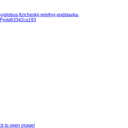
sy/globus-fizicheskij-relefnyj-podstavka-
igProId63342ca193
ck to open image!