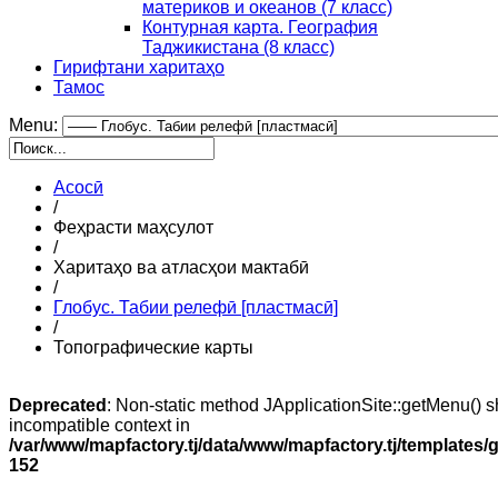
материков и океанов (7 класс)
Контурная карта. География
Таджикистана (8 класс)
Гирифтани харитаҳо
Тамос
Menu:
Асосӣ
/
Феҳрасти маҳсулот
/
Харитаҳо ва атласҳои мактабӣ
/
Глобус. Табии релефӣ [пластмасӣ]
/
Топографические карты
Deprecated
: Non-static method JApplicationSite::getMenu() sh
incompatible context in
/var/www/mapfactory.tj/data/www/mapfactory.tj/templates/g
152