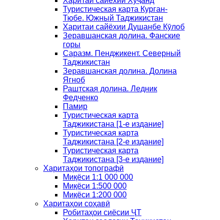
Харитаи сайёхии Хуҷанд
Туристическая карта Курган-
Тюбе. Южный Таджикистан
Харитаи сайёхии Душанбе Кӯлоб
Зеравшанская долина. Фанские
горы
Саразм. Пенджикент. Северный
Таджикистан
Зеравшанская долина. Долина
Ягноб
Раштская долина. Ледник
Федченко
Памир
Туристическая карта
Таджикистана [1-е издание]
Туристическая карта
Таджикистана [2-е издание]
Туристическая карта
Таджикистана [3-е издание]
Харитаҳои топографӣ
Миқёси 1:1 000 000
Миқёси 1:500 000
Миқёси 1:200 000
Харитаҳои соҳавӣ
Робитаҳои сиёсии ҶТ