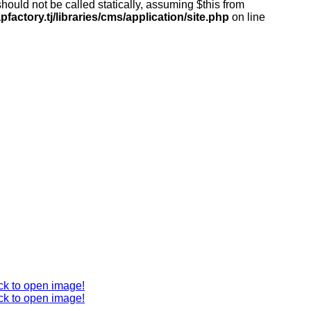
ould not be called statically, assuming $this from
actory.tj/libraries/cms/application/site.php
on line
ck to open image!
ck to open image!