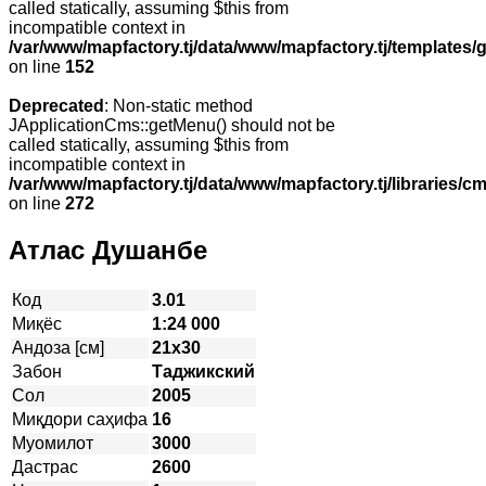
called statically, assuming $this from
incompatible context in
/var/www/mapfactory.tj/data/www/mapfactory.tj/templates/g
on line
152
Deprecated
: Non-static method
JApplicationCms::getMenu() should not be
called statically, assuming $this from
incompatible context in
/var/www/mapfactory.tj/data/www/mapfactory.tj/libraries/cm
on line
272
Атлас Душанбе
Код
3.01
Миқёс
1:24 000
Андоза [см]
21х30
Забон
Таджикский
Сол
2005
Миқдори саҳифа
16
Муомилот
3000
Дастрас
2600