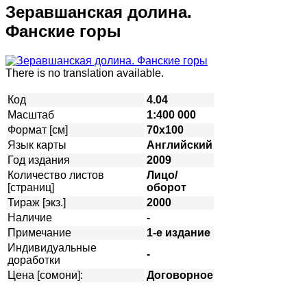
Зеравшанская долина.
Фанские горы
There is no translation available.
Код
4.04
Масштаб
1:400 000
Формат [см]
70х100
Язык карты
Английский
Год издания
2009
Количество листов
Лицо/
[страниц]
оборот
Тираж [экз.]
2000
Наличие
-
Примечание
1-е издание
Индивидуальные
-
доработки
Цена [сомони]:
Договорное