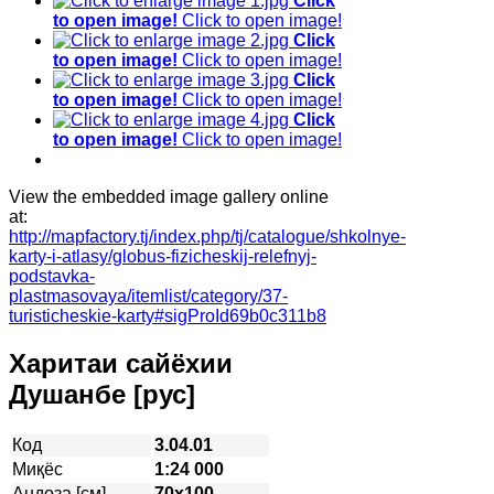
Click
to open image!
Click to open image!
Click
to open image!
Click to open image!
Click
to open image!
Click to open image!
Click
to open image!
Click to open image!
View the embedded image gallery online
at:
http://mapfactory.tj/index.php/tj/catalogue/shkolnye-
karty-i-atlasy/globus-fizicheskij-relefnyj-
podstavka-
plastmasovaya/itemlist/category/37-
turisticheskie-karty#sigProId69b0c311b8
Харитаи сайёхии
Душанбе [рус]
Код
3.04.01
Миқёс
1:24 000
Андоза [см]
70х100