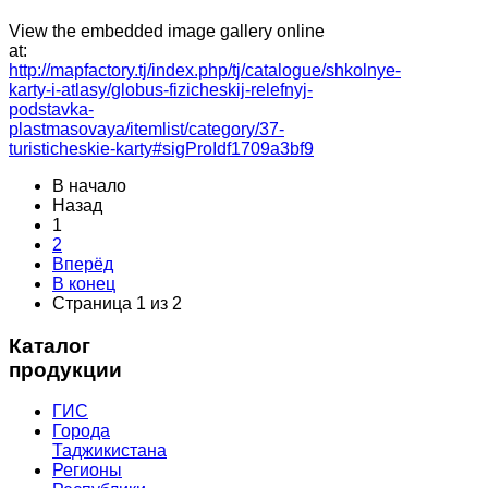
View the embedded image gallery online
at:
http://mapfactory.tj/index.php/tj/catalogue/shkolnye-
karty-i-atlasy/globus-fizicheskij-relefnyj-
podstavka-
plastmasovaya/itemlist/category/37-
turisticheskie-karty#sigProIdf1709a3bf9
В начало
Назад
1
2
Вперёд
В конец
Страница 1 из 2
Каталог
продукции
ГИС
Города
Таджикистана
Регионы