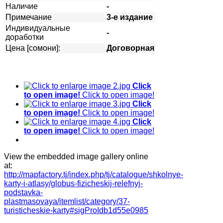
Наличие
-
Примечание
3-е издание
Индивидуальные
-
доработки
Цена [сомони]:
Договорная
Click
to open image!
Click to open image!
Click
to open image!
Click to open image!
Click
to open image!
Click to open image!
View the embedded image gallery online
at:
http://mapfactory.tj/index.php/tj/catalogue/shkolnye-
karty-i-atlasy/globus-fizicheskij-relefnyj-
podstavka-
plastmasovaya/itemlist/category/37-
turisticheskie-karty#sigProIdb1d55e0985