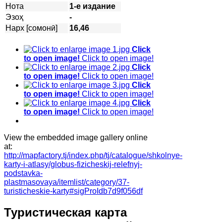
Нота
1-е издание
Эзоҳ
-
Нарх [сомонӣ]
16,46
Click
to open image!
Click to open image!
Click
to open image!
Click to open image!
Click
to open image!
Click to open image!
Click
to open image!
Click to open image!
View the embedded image gallery online
at:
http://mapfactory.tj/index.php/tj/catalogue/shkolnye-
karty-i-atlasy/globus-fizicheskij-relefnyj-
podstavka-
plastmasovaya/itemlist/category/37-
turisticheskie-karty#sigProIdb7d9f056df
Туристическая карта