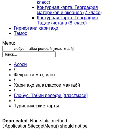
класс)
Контурная карта. География
материков и океанов (7 класс)
Контурная карта. География
Таджикистана (8 класс)
Гирифтани харитаҳо
Тамос
Menu:
Асосӣ
/
Феҳрасти маҳсулот
/
Харитаҳо ва атласҳои мактабӣ
/
Глобус. Табии релефӣ [пластмасӣ]
/
Туристические карты
Deprecated
: Non-static method
JApplicationSite::getMenu() should not be