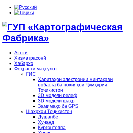
Асосӣ
Хизматрасонӣ
Хабарҳо
Феҳрасти маҳсулот
ГИС
Харитаҳои электронии минтақавӣ
вобаста ба ноҳияҳои Ҷумҳурии
Тоҷикистон
3D модели релеф
3D модели шаҳр
Замимаҳо ба GPS
Шаҳрҳои Тоҷикистон
Душанбе
Хуҷанд
Қӯрғонтеппа
Хоруғ