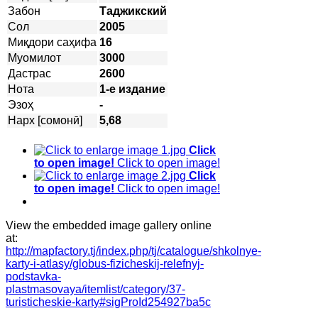
Забон
Таджикский
Сол
2005
Миқдори саҳифа
16
Муомилот
3000
Дастрас
2600
Нота
1-е издание
Эзоҳ
-
Нарх [сомонӣ]
5,68
Click
to open image!
Click to open image!
Click
to open image!
Click to open image!
View the embedded image gallery online
at:
http://mapfactory.tj/index.php/tj/catalogue/shkolnye-
karty-i-atlasy/globus-fizicheskij-relefnyj-
podstavka-
plastmasovaya/itemlist/category/37-
turisticheskie-karty#sigProId254927ba5c