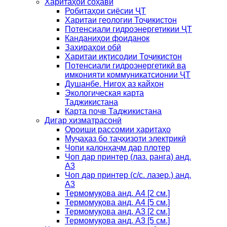
Харитаҳои соҳавӣ
Робитаҳои сиёсии ҶТ
Харитаи геологии Тоҷикистон
Потенсиали гидроэнергетикии ҶТ
Канданиҳои фоиданок
Захираҳои обӣ
Харитаи иқтисодии Тоҷикистон
Потенсиали гидроэнергетикӣ ва
имконияти коммуникатсионии ҶТ
Душанбе. Нигоҳ аз кайҳон
Экологическая карта
Таджикистана
Карта почв Таджикистана
Дигар хизматрасонӣ
Ороиши рассомии харитаҳо
Муҷаҳаз бо таҷҳизоти электрикӣ
Чопи калонҳаҷм дар плотер
Чоп дар принтер (лаз. ранга) анд.
А3
Чоп дар принтер (с/с. лазер.) анд.
А3
Термомуқова анд. А4 [2 см.]
Термомуқова анд. А4 [5 см.]
Термомуқова анд. А3 [2 см.]
Термомуқова анд. А3 [5 см.]