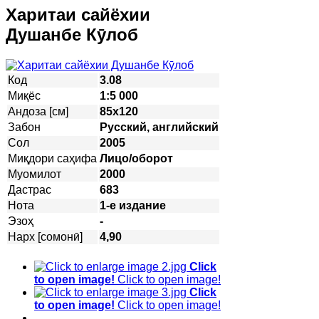
Харитаи сайёхии
Душанбе Кӯлоб
Код
3.08
Миқёс
1:5 000
Андоза [см]
85х120
Забон
Русский, английский
Сол
2005
Миқдори саҳифа
Лицо/оборот
Муомилот
2000
Дастрас
683
Нота
1-е издание
Эзоҳ
-
Нарх [сомонӣ]
4,90
Click
to open image!
Click to open image!
Click
to open image!
Click to open image!