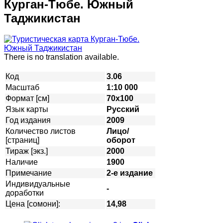
Курган-Тюбе. Южный
Таджикистан
There is no translation available.
Код
3.06
Масштаб
1:10 000
Формат [см]
70х100
Язык карты
Русский
Год издания
2009
Количество листов
Лицо/
[страниц]
оборот
Тираж [экз.]
2000
Наличие
1900
Примечание
2-е издание
Индивидуальные
-
доработки
Цена [сомони]:
14,98