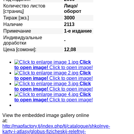
Количество листов
Лицо/
[страниц]
оборот
Тираж [экз.]
3000
Наличие
2113
Примечание
1-е издание
Индивидуальные
-
доработки
Цена [сомони]:
12,08
Click
to open image!
Click to open image!
Click
to open image!
Click to open image!
Click
to open image!
Click to open image!
Click
to open image!
Click to open image!
View the embedded image gallery online
at:
http://mapfactory.tj/index.php/tj/catalogue/shkolnye-
karty-i-atlasy/globus-fizicheskij-relefnyj-