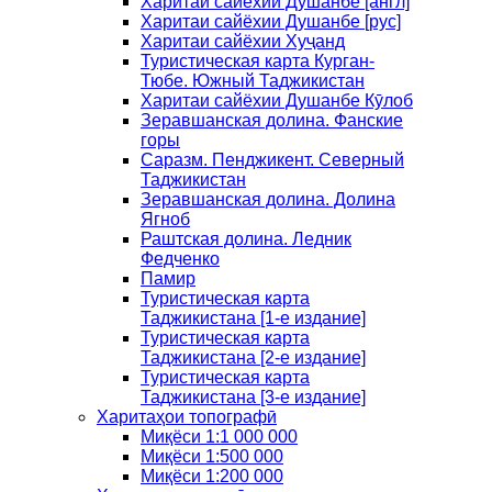
Харитаи сайёхии Душанбе [англ]
Харитаи сайёхии Душанбе [рус]
Харитаи сайёхии Хуҷанд
Туристическая карта Курган-
Тюбе. Южный Таджикистан
Харитаи сайёхии Душанбе Кӯлоб
Зеравшанская долина. Фанские
горы
Саразм. Пенджикент. Северный
Таджикистан
Зеравшанская долина. Долина
Ягноб
Раштская долина. Ледник
Федченко
Памир
Туристическая карта
Таджикистана [1-е издание]
Туристическая карта
Таджикистана [2-е издание]
Туристическая карта
Таджикистана [3-е издание]
Харитаҳои топографӣ
Миқёси 1:1 000 000
Миқёси 1:500 000
Миқёси 1:200 000