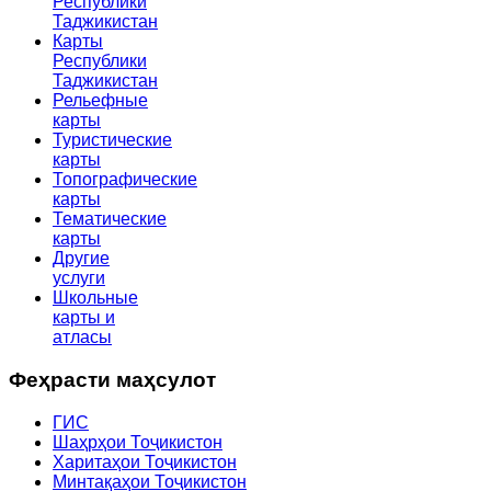
Республики
Таджикистан
Карты
Республики
Таджикистан
Рельефные
карты
Туристические
карты
Топографические
карты
Тематические
карты
Другие
услуги
Школьные
карты и
атласы
Феҳрасти маҳсулот
ГИС
Шаҳрҳои Тоҷикистон
Харитаҳои Тоҷикистон
Минтақаҳои Тоҷикистон