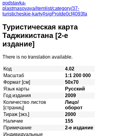
podstavka-
plastmasovaya/itemlist/category/37-
turisticheskie-karty#sigProIde0cf4093fa
Туристическая карта
Таджикистана [2-е
издание]
There is no translation available.
Код
4.02
Масштаб
1:1 200 000
Формат [см]
50х70
Язык карты
Русский
Год издания
2009
Количество листов
Лицо/
[страниц]
оборот
Тираж [экз.]
2000
Наличие
155
Примечание
2-е издание
Индивидуальные