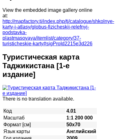
View the embedded image gallery online
at:
http://mapfactory.tj/index.php/tj/catalogue/shkolnye-
karty-i-atlasy/globus-fizicheskij-relefnyj-
podstavka-
plastmasovaya/itemlist/category/37-
turisticheskie-karty#sigProId2215e3d226
Туристическая карта
Таджикистана [1-е
издание]
There is no translation available.
Код
4.01
Масштаб
1:1 200 000
Формат [см]
50х70
Язык карты
Английский
Год издания
2009