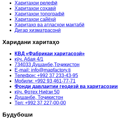
Харитаҳои релефӣ
Харитаҳои соҳавӣ
Харитаҳои топографӣ
Харитаҳои сайёҳӣ
Харитаҳо ва атласҳои мактабӣ
Дигар хизматрасонӣ
Харидани харитаҳо
КВД «Фабрикаи харитасозӣ»
кӯч. Абая 4/1
734033
Душанбе,
Тоҷикистон
E-mail: info@mapfactory.tj
Телефон: +992 37 233-43-95
Мобили: +992 93 461-77-71
Фонди давлаитии геодезӣ ва харитасозии
кӯч. Фотех Ниёзи 50
Душанбе, Тоҷикистон
Тел: +992 37 227-00-00
Будубоши