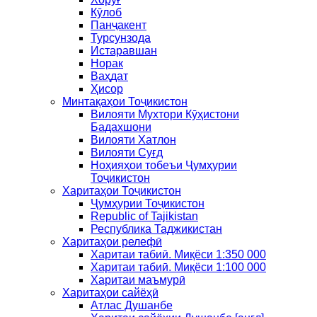
Кӯлоб
Панҷакент
Турсунзода
Истаравшан
Норак
Ваҳдат
Ҳисор
Минтақаҳои Тоҷикистон
Вилояти Мухтори Кӯҳистони
Бадахшони
Вилояти Хатлон
Вилояти Суғд
Ноҳияҳои тобеъи Ҷумҳурии
Тоҷикистон
Харитаҳои Тоҷикистон
Ҷумҳурии Тоҷикистон
Republic of Tajikistan
Республика Таджикистан
Харитаҳои релефӣ
Харитаи табиӣ. Миқёси 1:350 000
Харитаи табиӣ. Миқёси 1:100 000
Харитаи маъмурӣ
Харитаҳои сайёҳӣ
Атлас Душанбе