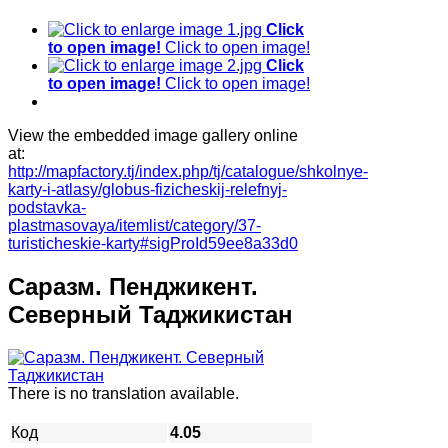
Click
to open image!
Click to open image!
Click
to open image!
Click to open image!
View the embedded image gallery online
at:
http://mapfactory.tj/index.php/tj/catalogue/shkolnye-
karty-i-atlasy/globus-fizicheskij-relefnyj-
podstavka-
plastmasovaya/itemlist/category/37-
turisticheskie-karty#sigProId59ee8a33d0
Саразм. Пенджикент.
Северный Таджикистан
There is no translation available.
Код
4.05