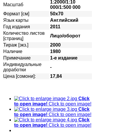
1:2000/1:10
Масштаб
000/1:500 000
Формат [см]
50х70
Язык карты
Английский
Год издания
2011
Количество листов
Лицо/оборот
[страниц]
Тираж [экз.]
2000
Наличие
1980
Примечание
1-е издание
Индивидуальные
-
доработки
Цена [сомони]:
17,84
Click
to open image!
Click to open image!
Click
to open image!
Click to open image!
Click
to open image!
Click to open image!