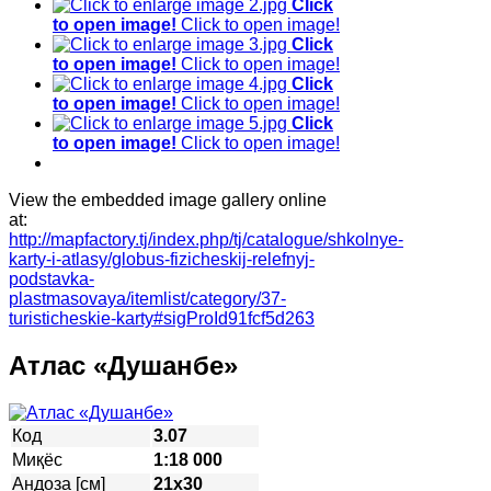
Click
to open image!
Click to open image!
Click
to open image!
Click to open image!
Click
to open image!
Click to open image!
Click
to open image!
Click to open image!
View the embedded image gallery online
at:
http://mapfactory.tj/index.php/tj/catalogue/shkolnye-
karty-i-atlasy/globus-fizicheskij-relefnyj-
podstavka-
plastmasovaya/itemlist/category/37-
turisticheskie-karty#sigProId91fcf5d263
Атлас «Душанбе»
Код
3.07
Миқёс
1:18 000
Андоза [см]
21х30