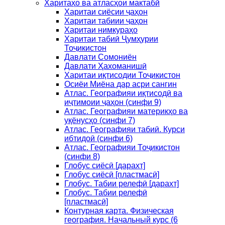
Харитаҳо ва атласҳои мактабӣ
Харитаи сиёсии ҷаҳон
Харитаи табиии ҷаҳон
Харитаи нимкураҳо
Харитаи табиӣ Ҷумҳурии
Тоҷикистон
Давлати Сомониён
Давлати Ҳахоманишӣ
Харитаи иқтисодии Тоҷикистон
Осиёи Миёна дар асри сангин
Атлас. Географияи иқтисодӣ ва
иҷтимоии ҷаҳон (синфи 9)
Атлас. Географияи материкҳо ва
уқёнусҳо (синфи 7)
Атлас. Географияи табиӣ. Курси
ибтидоӣ (синфи 6)
Атлас. Географияи Тоҷикистон
(синфи 8)
Глобус сиёсӣ [дарахт]
Глобус сиёсӣ [пластмасӣ]
Глобус. Табии релефӣ [дарахт]
Глобус. Табии релефӣ
[пластмасӣ]
Контурная карта. Физическая
география. Начальный курс (6