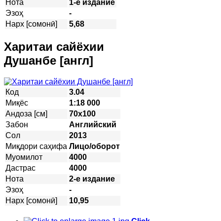
Нота
1-е издание
Эзоҳ
-
Нарх [сомонӣ]
5,68
Харитаи сайёхии
Душанбе [англ]
Код
3.04
Миқёс
1:18 000
Андоза [см]
70х100
Забон
Английский
Сол
2013
Миқдори саҳифа
Лицо/оборот
Муомилот
4000
Дастрас
4000
Нота
2-е издание
Эзоҳ
-
Нарх [сомонӣ]
10,95