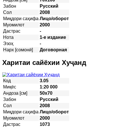
Забон
Русский
Сол
2008
Миқдори саҳифа
Лицо/оборот
Муомилот
2000
Дастрас
-
Нота
1-е издание
Эзоҳ
-
Нарх [сомонӣ]
Договорная
Харитаи сайёхии Хуҷанд
Код
3.05
Миқёс
1:20 000
Андоза [см]
50х70
Забон
Русский
Сол
2008
Миқдори саҳифа
Лицо/оборот
Муомилот
2000
Дастрас
1073