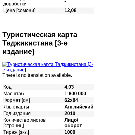
-
доработки
Цена [сомони]:
12,08
Туристическая карта
Таджикистана [3-е
издание]
There is no translation available.
Код
4.03
Масштаб
1:800 000
Формат [см]
62х84
Язык карты
Английский
Год издания
2010
Количество листов
Лицо/
[страниц]
оборот
Тираж [экз.]
1000