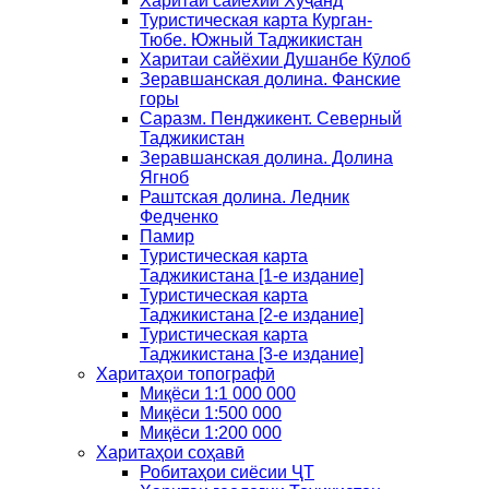
Харитаи сайёхии Хуҷанд
Туристическая карта Курган-
Тюбе. Южный Таджикистан
Харитаи сайёхии Душанбе Кӯлоб
Зеравшанская долина. Фанские
горы
Саразм. Пенджикент. Северный
Таджикистан
Зеравшанская долина. Долина
Ягноб
Раштская долина. Ледник
Федченко
Памир
Туристическая карта
Таджикистана [1-е издание]
Туристическая карта
Таджикистана [2-е издание]
Туристическая карта
Таджикистана [3-е издание]
Харитаҳои топографӣ
Миқёси 1:1 000 000
Миқёси 1:500 000
Миқёси 1:200 000
Харитаҳои соҳавӣ
Робитаҳои сиёсии ҶТ