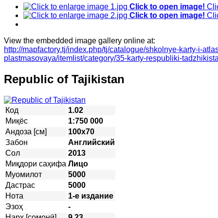
Click to open image!
Cli
Click to open image!
Cli
View the embedded image gallery online at:
http://mapfactory.tj/index.php/tj/catalogue/shkolnye-karty-i-atla
plastmasovaya/itemlist/category/35-karty-respubliki-tadzhiki
Republic of Tajikistan
Код
1.02
Миқёс
1:750 000
Андоза [см]
100х70
Забон
Английский
Сол
2013
Миқдори саҳифа
Лицо
Муомилот
5000
Дастрас
5000
Нота
1-е издание
Эзоҳ
-
Нарх [сомонӣ]
9,23