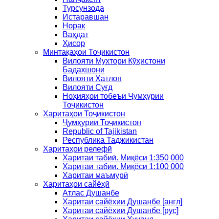
Турсунзода
Истаравшан
Норак
Ваҳдат
Ҳисор
Минтақаҳои Тоҷикистон
Вилояти Мухтори Кӯҳистони
Бадахшони
Вилояти Хатлон
Вилояти Суғд
Ноҳияҳои тобеъи Ҷумҳурии
Тоҷикистон
Харитаҳои Тоҷикистон
Ҷумҳурии Тоҷикистон
Republic of Tajikistan
Республика Таджикистан
Харитаҳои релефӣ
Харитаи табиӣ. Миқёси 1:350 000
Харитаи табиӣ. Миқёси 1:100 000
Харитаи маъмурӣ
Харитаҳои сайёҳӣ
Атлас Душанбе
Харитаи сайёхии Душанбе [англ]
Харитаи сайёхии Душанбе [рус]