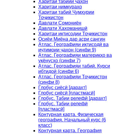
Харитаи табиии ҷаҳон
Харитаи нимкураҳо
Харитаи табиӣ Ҷумҳурии
Тоҷикистон
Давлати Сомониён
Давлати Ҳахоманишӣ
Харитаи иқтисодии Тоҷикистон
Осиёи Миёна дар асри сангин
Атлас. Географияи иқтисодӣ ва
иҷтимоии ҷаҳон (синфи 9)
Атлас. Географияи материкҳо ва
уқёнусҳо (синфи 7)
Атлас. Географияи табиӣ. Курси
ибтидоӣ (синфи 6)
Атлас. Географияи Тоҷикистон
(синфи 8)
Глобус сиёсӣ [дарахт]
Глобус сиёсӣ [пластмасӣ]
Глобус. Табии релефӣ [дарахт]
Глобус. Табии релефӣ
[пластмасӣ]
Контурная карта. Физическая
география. Начальный курс (6
класс)
Контурная карта. География