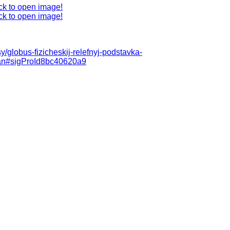
ck to open image!
ck to open image!
sy/globus-fizicheskij-relefnyj-podstavka-
stan#sigProId8bc40620a9