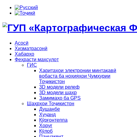
Асосӣ
Хизматрасонӣ
Хабарҳо
Феҳрасти маҳсулот
ГИС
Харитаҳои электронии минтақавӣ
вобаста ба ноҳияҳои Ҷумҳурии
Тоҷикистон
3D модели релеф
3D модели шаҳр
Замимаҳо ба GPS
Шаҳрҳои Тоҷикистон
Душанбе
Хуҷанд
Қӯрғонтеппа
Хоруғ
Кӯлоб
Панҷакент