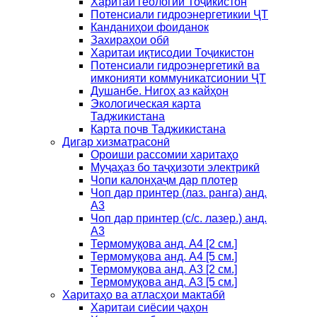
Харитаи геологии Тоҷикистон
Потенсиали гидроэнергетикии ҶТ
Канданиҳои фоиданок
Захираҳои обӣ
Харитаи иқтисодии Тоҷикистон
Потенсиали гидроэнергетикӣ ва
имконияти коммуникатсионии ҶТ
Душанбе. Нигоҳ аз кайҳон
Экологическая карта
Таджикистана
Карта почв Таджикистана
Дигар хизматрасонӣ
Ороиши рассомии харитаҳо
Муҷаҳаз бо таҷҳизоти электрикӣ
Чопи калонҳаҷм дар плотер
Чоп дар принтер (лаз. ранга) анд.
А3
Чоп дар принтер (с/с. лазер.) анд.
А3
Термомуқова анд. А4 [2 см.]
Термомуқова анд. А4 [5 см.]
Термомуқова анд. А3 [2 см.]
Термомуқова анд. А3 [5 см.]
Харитаҳо ва атласҳои мактабӣ
Харитаи сиёсии ҷаҳон