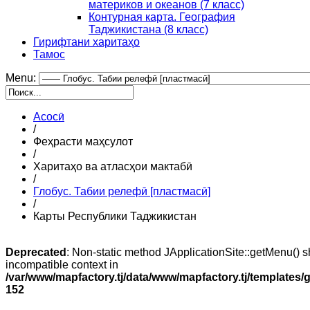
материков и океанов (7 класс)
Контурная карта. География
Таджикистана (8 класс)
Гирифтани харитаҳо
Тамос
Menu:
Асосӣ
/
Феҳрасти маҳсулот
/
Харитаҳо ва атласҳои мактабӣ
/
Глобус. Табии релефӣ [пластмасӣ]
/
Карты Республики Таджикистан
Deprecated
: Non-static method JApplicationSite::getMenu() sh
incompatible context in
/var/www/mapfactory.tj/data/www/mapfactory.tj/templates/g
152