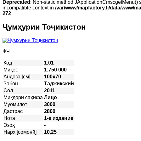
Deprecated
: Non-static method JApplicationCms::getMenu() sh
incompatible context in
/var/www/mapfactory.tj/data/www/mapf
272
Ҷумҳурии Тоҷикистон
ФЧ
Код
1.01
Миқёс
1:750 000
Андоза [см]
100х70
Забон
Таджикский
Сол
2011
Миқдори саҳифа
Лицо
Муомилот
3000
Дастрас
2800
Нота
1-е издание
Эзоҳ
-
Нарх [сомонӣ]
10,25