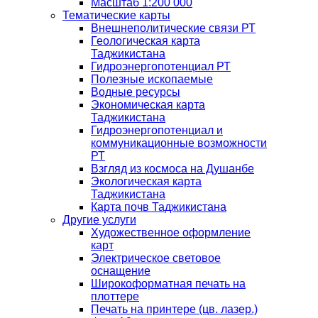
Масштаб 1:200 000
Тематические карты
Внешнеполитические связи РТ
Геологическая карта
Таджикистана
Гидроэнергопотенциал РТ
Полезные ископаемые
Водные ресурсы
Экономическая карта
Таджикистана
Гидроэнергопотенциал и
коммуникационные возможности
РТ
Взгляд из космоса на Душанбе
Экологическая карта
Таджикистана
Карта почв Таджикистана
Другие услуги
Художественное оформление
карт
Электрическое световое
оснащение
Широкоформатная печать на
плоттере
Печать на принтере (цв. лазер.)