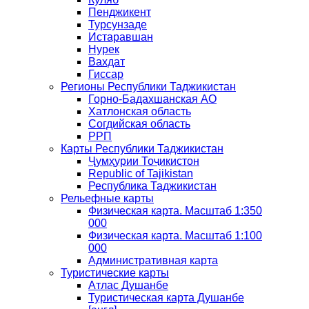
Пенджикент
Турсунзаде
Истаравшан
Нурек
Вахдат
Гиссар
Регионы Республики Таджикистан
Горно-Бадахшанская АО
Хатлонская область
Согдийская область
РРП
Карты Республики Таджикистан
Ҷумҳурии Тоҷикистон
Republic of Tajikistan
Республика Таджикистан
Рельефные карты
Физическая карта. Масштаб 1:350
000
Физическая карта. Масштаб 1:100
000
Административная карта
Туристические карты
Атлас Душанбе
Туристическая карта Душанбе