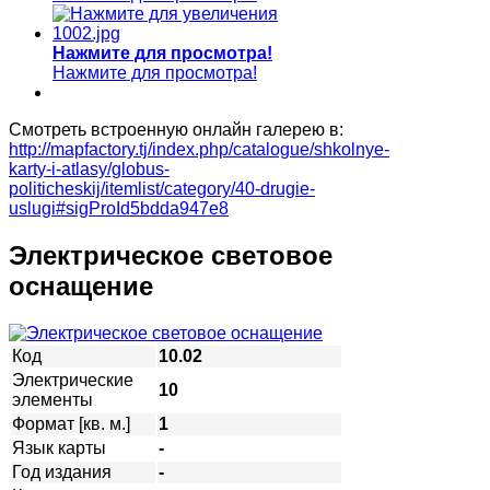
Нажмите для просмотра!
Нажмите для просмотра!
Смотреть встроенную онлайн галерею в:
http://mapfactory.tj/index.php/catalogue/shkolnye-
karty-i-atlasy/globus-
politicheskij/itemlist/category/40-drugie-
uslugi#sigProId5bdda947e8
Электрическое световое
оснащение
Код
10.02
Электрические
10
элементы
Формат [кв. м.]
1
Язык карты
-
Год издания
-