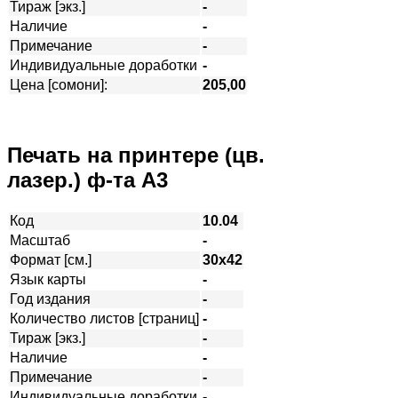
Тираж [экз.]
-
Наличие
-
Примечание
-
Индивидуальные доработки
-
Цена [сомони]:
205,00
Печать на принтере (цв.
лазер.) ф-та А3
Код
10.04
Масштаб
-
Формат [см.]
30х42
Язык карты
-
Год издания
-
Количество листов [страниц]
-
Тираж [экз.]
-
Наличие
-
Примечание
-
Индивидуальные доработки
-