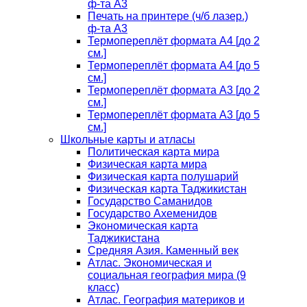
ф-та А3
Печать на принтере (ч/б лазер.)
ф-та А3
Термопереплёт формата А4 [до 2
см.]
Термопереплёт формата А4 [до 5
см.]
Термопереплёт формата А3 [до 2
см.]
Термопереплёт формата А3 [до 5
см.]
Школьные карты и атласы
Политическая карта мира
Физическая карта мира
Физическая карта полушарий
Физическая карта Таджикистан
Государство Саманидов
Государство Ахеменидов
Экономическая карта
Таджикистана
Средняя Азия. Каменный век
Атлас. Экономическая и
социальная география мира (9
класс)
Атлас. География материков и