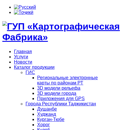
Главная
Услуги
Новости
Каталог продукции
ГИС
Региональные электронные
карты по районам РТ
3D модели рельефа
3D модели города
Приложения для GPS
Города Республики Таджикистан
Душанбе
Худжанд
Курган-Тюбе
Хорог
Куляб