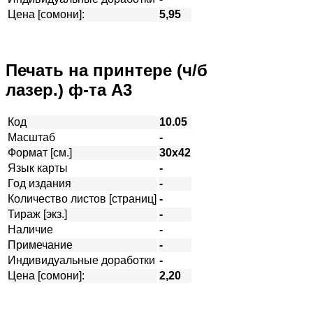
Цена [сомони]:
5,95
Печать на принтере (ч/б
лазер.) ф-та А3
Код
10.05
Масштаб
-
Формат [см.]
30х42
Язык карты
-
Год издания
-
Количество листов [страниц]
-
Тираж [экз.]
-
Наличие
-
Примечание
-
Индивидуальные доработки
-
Цена [сомони]:
2,20