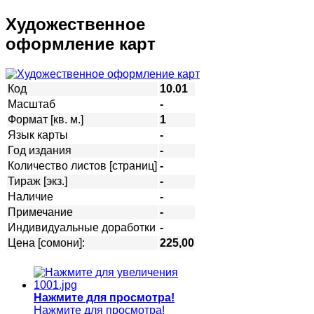
Художественное
оформление карт
Код
10.01
Масштаб
-
Формат [кв. м.]
1
Язык карты
-
Год издания
-
Количество листов [страниц]
-
Тираж [экз.]
-
Наличие
-
Примечание
-
Индивидуальные доработки
-
Цена [сомони]:
225,00
Нажмите для просмотра!
Нажмите для просмотра!