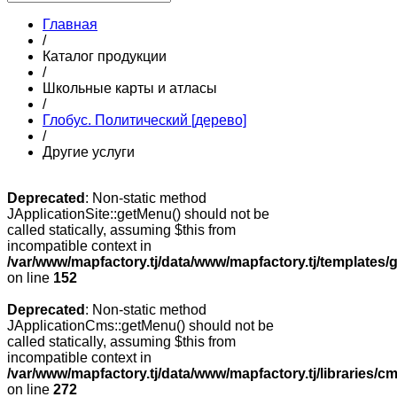
Главная
/
Каталог продукции
/
Школьные карты и атласы
/
Глобус. Политический [дерево]
/
Другие услуги
Deprecated
: Non-static method
JApplicationSite::getMenu() should not be
called statically, assuming $this from
incompatible context in
/var/www/mapfactory.tj/data/www/mapfactory.tj/templates/g
on line
152
Deprecated
: Non-static method
JApplicationCms::getMenu() should not be
called statically, assuming $this from
incompatible context in
/var/www/mapfactory.tj/data/www/mapfactory.tj/libraries/cm
on line
272