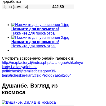
доработки
Цена [сомони]:
442,80
Нажмите для просмотра!
Нажмите для просмотра!
Нажмите для просмотра!
Нажмите для просмотра!
Смотреть встроенную онлайн галерею в:
http://mapfactory.tj/index.php/catalogue/shkolnye-
karty-i-atlasy/globus-
politicheskij/itemlist/category/39-
tematicheskie-karty#sigProIdd7ae5d2d04
Душанбе. Взгляд из
космоса