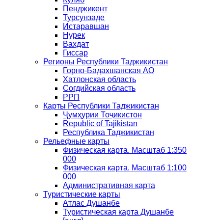
Пенджикент
Турсунзаде
Истаравшан
Нурек
Вахдат
Гиссар
Регионы Республики Таджикистан
Горно-Бадахшанская АО
Хатлонская область
Согдийская область
РРП
Карты Республики Таджикистан
Ҷумҳурии Тоҷикистон
Republic of Tajikistan
Республика Таджикистан
Рельефные карты
Физическая карта. Масштаб 1:350
000
Физическая карта. Масштаб 1:100
000
Административная карта
Туристические карты
Атлас Душанбе
Туристическая карта Душанбе