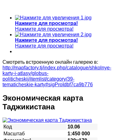
Нажмите для просмотра!
Нажмите для просмотра!
Нажмите для просмотра!
Нажмите для просмотра!
Смотреть встроенную онлайн галерею в:
http://mapfactory.tj/index.php/catalogue/shkolnye-
karty-i-atlasy/globus-
politicheskij/itemlist/category/39-
tematicheskie-karty#sigProIdbf7ca9b776
Экономическая карта
Таджикистана
Код
10.06
Масштаб
1:450 000