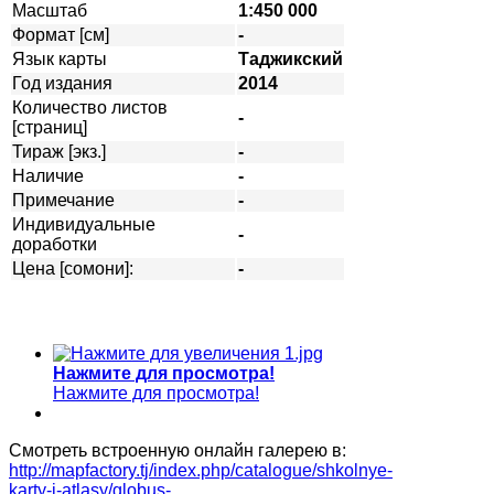
Масштаб
1:450 000
Формат [см]
-
Язык карты
Таджикский
Год издания
2014
Количество листов
-
[страниц]
Тираж [экз.]
-
Наличие
-
Примечание
-
Индивидуальные
-
доработки
Цена [сомони]:
-
Нажмите для просмотра!
Нажмите для просмотра!
Смотреть встроенную онлайн галерею в:
http://mapfactory.tj/index.php/catalogue/shkolnye-
karty-i-atlasy/globus-