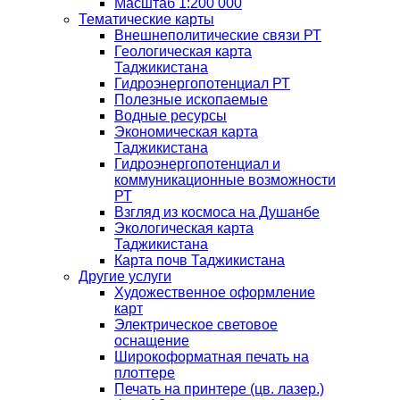
Масштаб 1:200 000
Тематические карты
Внешнеполитические связи РТ
Геологическая карта
Таджикистана
Гидроэнергопотенциал РТ
Полезные ископаемые
Водные ресурсы
Экономическая карта
Таджикистана
Гидроэнергопотенциал и
коммуникационные возможности
РТ
Взгляд из космоса на Душанбе
Экологическая карта
Таджикистана
Карта почв Таджикистана
Другие услуги
Художественное оформление
карт
Электрическое световое
оснащение
Широкоформатная печать на
плоттере
Печать на принтере (цв. лазер.)