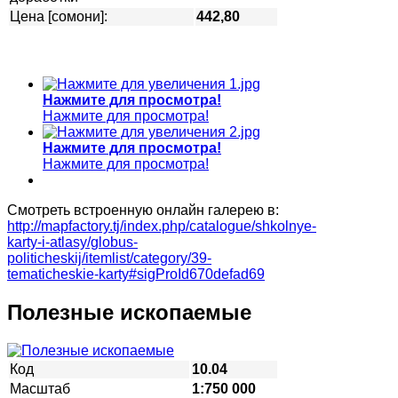
Цена [сомони]:
442,80
Нажмите для просмотра!
Нажмите для просмотра!
Нажмите для просмотра!
Нажмите для просмотра!
Смотреть встроенную онлайн галерею в:
http://mapfactory.tj/index.php/catalogue/shkolnye-
karty-i-atlasy/globus-
politicheskij/itemlist/category/39-
tematicheskie-karty#sigProId670defad69
Полезные ископаемые
Код
10.04
Масштаб
1:750 000