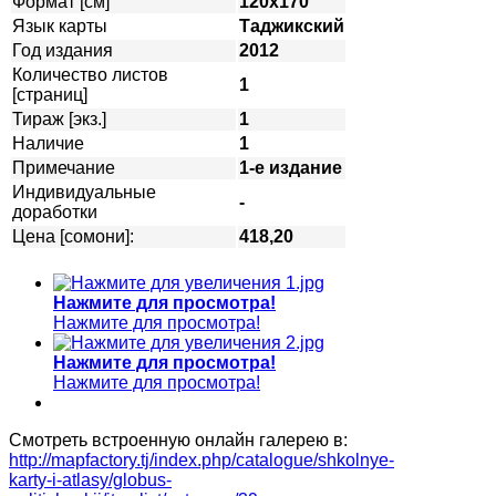
Формат [см]
120х170
Язык карты
Таджикский
Год издания
2012
Количество листов
1
[страниц]
Тираж [экз.]
1
Наличие
1
Примечание
1-е издание
Индивидуальные
-
доработки
Цена [сомони]:
418,20
Нажмите для просмотра!
Нажмите для просмотра!
Нажмите для просмотра!
Нажмите для просмотра!
Смотреть встроенную онлайн галерею в:
http://mapfactory.tj/index.php/catalogue/shkolnye-
karty-i-atlasy/globus-