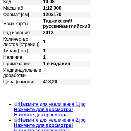
Код
10.08
Масштаб
1:12 000
Формат [см]
120х170
Таджикский/
Язык карты
русский/английский
Год издания
2013
Количество
1
листов [страниц]
Тираж [экз.]
1
Наличие
1
Примечание
1-е издание
Индивидуальные
-
доработки
Цена [сомони]:
418,20
Нажмите для просмотра!
Нажмите для просмотра!
Нажмите для просмотра!
Нажмите для просмотра!