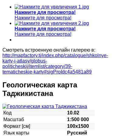
Нажмите для просмотра!
Нажмите для просмотра!
Нажмите для просмотра!
Нажмите для просмотра!
Смотреть встроенную онлайн галерею в:
http://mapfactory.tj/index.php/catalogue/shkolnye-
karty-i-atlasy/globus-
politicheskij/itemlist/category/39-
tematicheskie-karty#sigProIdc4a5481a89
Геологическая карта
Таджикистана
Код
10.02
Масштаб
1:500 000
Формат [см]
100х1500
Язык карты
Русский