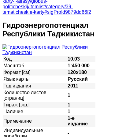
karty-i-atlasy/globus-
politicheskij/itemlist/category/39-
tematicheskie-karty#sigProId9879dd66f2
Гидроэнергопотенциал
Республики Таджикистан
Код
10.03
Масштаб
1:450 000
Формат [см]
120х180
Язык карты
Русский
Год издания
2011
Количество листов
1
[страниц]
Тираж [экз.]
1
Наличие
1
1-е
Примечание
издание
Индивидуальные
-
доработки