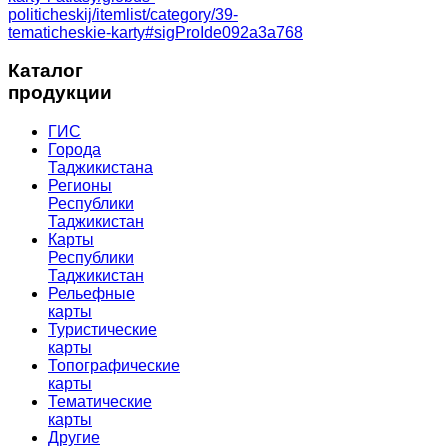
politicheskij/itemlist/category/39-
tematicheskie-karty#sigProIde092a3a768
Каталог
продукции
ГИС
Города
Таджикистана
Регионы
Республики
Таджикистан
Карты
Республики
Таджикистан
Рельефные
карты
Туристические
карты
Топографические
карты
Тематические
карты
Другие