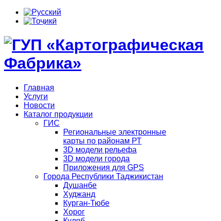
Главная
Услуги
Новости
Каталог продукции
ГИС
Региональные электронные
карты по районам РТ
3D модели рельефа
3D модели города
Приложения для GPS
Города Республики Таджикистан
Душанбе
Худжанд
Курган-Тюбе
Хорог
Куляб