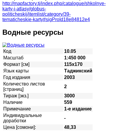
http://mapfactory.tj/index.php/catalogue/shkolnye-
karty-i-atlasy/globus-
politicheskij/itemlist/category/39-
tematicheskie-karty#sigProId18e84812e4
Водные ресурсы
Код
10.05
Масштаб
1:450 000
Формат [см]
115х170
Язык карты
Таджикский
Год издания
2003
Количество листов
2
[страниц]
Тираж [экз.]
3000
Наличие
559
Примечание
1-е издание
Индивидуальные
-
доработки
Цена [сомони]:
48,33