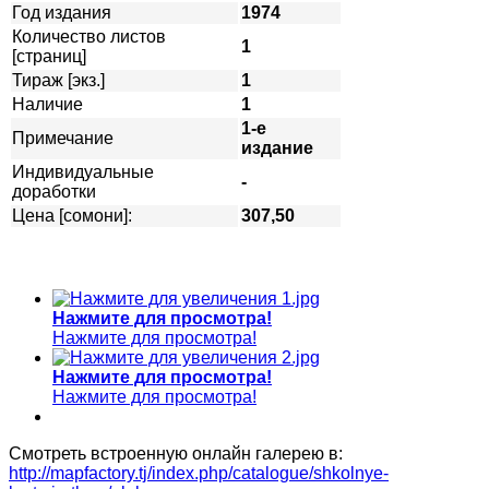
Год издания
1974
Количество листов
1
[страниц]
Тираж [экз.]
1
Наличие
1
1-е
Примечание
издание
Индивидуальные
-
доработки
Цена [сомони]:
307,50
Нажмите для просмотра!
Нажмите для просмотра!
Нажмите для просмотра!
Нажмите для просмотра!
Смотреть встроенную онлайн галерею в:
http://mapfactory.tj/index.php/catalogue/shkolnye-