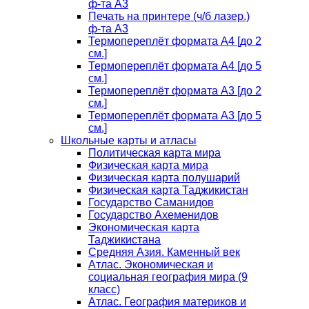
ф-та А3
Печать на принтере (ч/б лазер.)
ф-та А3
Термопереплёт формата А4 [до 2
см.]
Термопереплёт формата А4 [до 5
см.]
Термопереплёт формата А3 [до 2
см.]
Термопереплёт формата А3 [до 5
см.]
Школьные карты и атласы
Политическая карта мира
Физическая карта мира
Физическая карта полушарий
Физическая карта Таджикистан
Государство Саманидов
Государство Ахеменидов
Экономическая карта
Таджикистана
Средняя Азия. Каменный век
Атлас. Экономическая и
социальная география мира (9
класс)
Атлас. География материков и