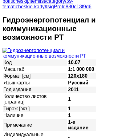
politicheskij/itemlist/category/39-
tematicheskie-karty#sigProId880c13f9d6
Гидроэнергопотенциал и
коммуникационные
возможности РТ
Код
10.07
Масштаб
1:1 000 000
Формат [см]
120х180
Язык карты
Русский
Год издания
2011
Количество листов
1
[страниц]
Тираж [экз.]
1
Наличие
1
1-е
Примечание
издание
Индивидуальные
-