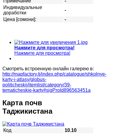
Примечание
-
Индивидуальные
-
доработки
Цена [сомони]:
-
Нажмите для просмотра!
Нажмите для просмотра!
Смотреть встроенную онлайн галерею в:
http://mapfactory.tj/index.php/catalogue/shkolnye-
karty-i-atlasy/globus-
politicheskij/itemlist/category/39-
tematicheskie-karty#sigProId896563451a
Карта почв
Таджикистана
Код
10.10