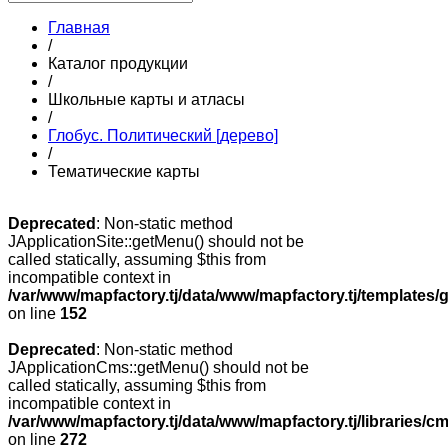
Главная
/
Каталог продукции
/
Школьные карты и атласы
/
Глобус. Политический [дерево]
/
Тематические карты
Deprecated
: Non-static method
JApplicationSite::getMenu() should not be
called statically, assuming $this from
incompatible context in
/var/www/mapfactory.tj/data/www/mapfactory.tj/templates/g
on line
152
Deprecated
: Non-static method
JApplicationCms::getMenu() should not be
called statically, assuming $this from
incompatible context in
/var/www/mapfactory.tj/data/www/mapfactory.tj/libraries/cm
on line
272