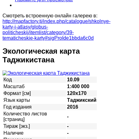
Смотреть встроенную онлайн галерею в:
http://mapfactory.tj/index.php/catalogue/shkolnye-
karty-i-atlasy/globus-
politicheskij/itemlist/category/39-
tematicheskie-karty#sigProIde1bbda6c0d
Экологическая карта
Таджикистана
Код
10.09
Масштаб
1:400 000
Формат [см]
120х170
Язык карты
Таджикский
Год издания
2016
Количество листов
-
[страниц]
Тираж [экз.]
-
Наличие
-