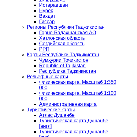
Истаравшан
Нурек
Вахдат
Гиссар
Регионы Республики Таджикистан
Горно-Бадахшанская АО
Хатлонская область
Согдийская область
РРП
Карты Республики Таджикистан
Ҷумҳурии Тоҷикистон
Republic of Tajikistan
Республика Таджикистан
Рельефные карты
Физическая карта. Масштаб 1:350
000
Физическая карта. Масштаб 1:100
000
Административная карта
Туристические карты
Атлас Душанбе
Туристическая карта Душанбе
[англ]
Туристическая карта Душанбе