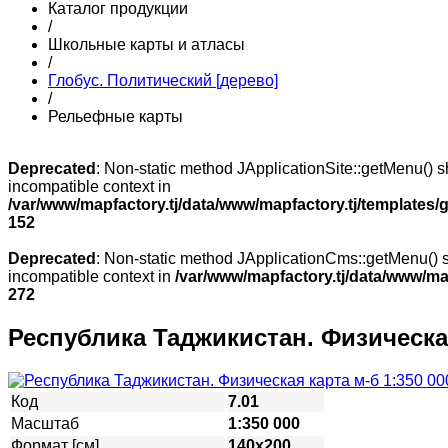
Каталог продукции
/
Школьные карты и атласы
/
Глобус. Политический [дерево]
/
Рельефные карты
Deprecated
: Non-static method JApplicationSite::getMenu() sh
incompatible context in
/var/www/mapfactory.tj/data/www/mapfactory.tj/templates/g
152
Deprecated
: Non-static method JApplicationCms::getMenu() sh
incompatible context in
/var/www/mapfactory.tj/data/www/mapf
272
Республика Таджикистан. Физическая
Код
7.01
Масштаб
1:350 000
Формат [см]
140х200