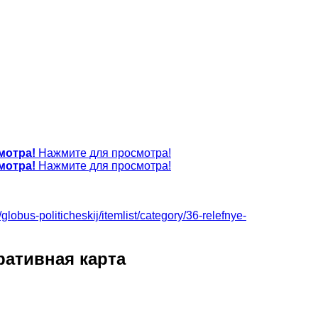
мотра!
Нажмите для просмотра!
мотра!
Нажмите для просмотра!
/globus-politicheskij/itemlist/category/36-relefnye-
ративная карта