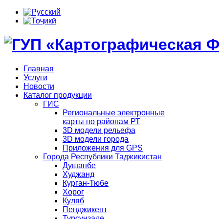
Главная
Услуги
Новости
Каталог продукции
ГИС
Региональные электронные
карты по районам РТ
3D модели рельефа
3D модели города
Приложения для GPS
Города Республики Таджикистан
Душанбе
Худжанд
Курган-Тюбе
Хорог
Куляб
Пенджикент
Турсунзаде