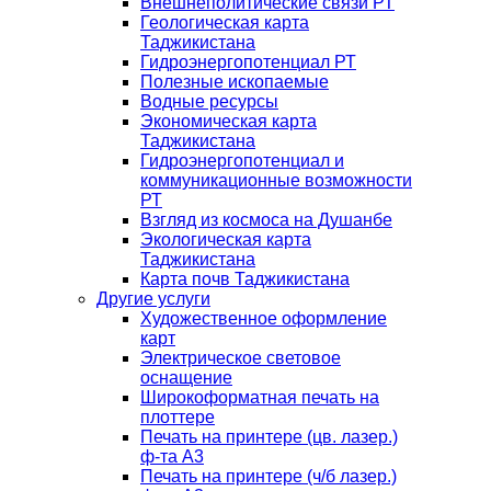
Внешнеполитические связи РТ
Геологическая карта
Таджикистана
Гидроэнергопотенциал РТ
Полезные ископаемые
Водные ресурсы
Экономическая карта
Таджикистана
Гидроэнергопотенциал и
коммуникационные возможности
РТ
Взгляд из космоса на Душанбе
Экологическая карта
Таджикистана
Карта почв Таджикистана
Другие услуги
Художественное оформление
карт
Электрическое световое
оснащение
Широкоформатная печать на
плоттере
Печать на принтере (цв. лазер.)
ф-та А3
Печать на принтере (ч/б лазер.)