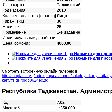
Язык карты
Таджикский
Год издания
2010
Количество листов [страниц]
Лицо
Тираж [экз.]
30
Наличие
25
Примечание
1-е издание
Индивидуальные доработки
-
Цена [сомони]:
4800,00
Нажмите для прос
Нажмите для прос
Смотреть встроенную онлайн галерею в:
http://mapfactory.tj/index.php/catalogue/shkolnye-karty-i-atlasy
karty#sigProIdb8624ec2fd
Республика Таджикистан. Админист
Код
7.02
Масштаб
1:350 000