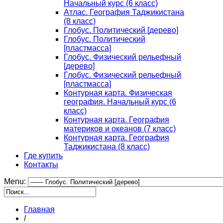
Начальный курс (6 класс)
Атлас. География Таджикистана
(8 класс)
Глобус. Политический [дерево]
Глобус. Политический
[пластмасса]
Глобус. Физический рельефный
[дерево]
Глобус. Физический рельефный
[пластмасса]
Контурная карта. Физическая
география. Начальный курс (6
класс)
Контурная карта. География
материков и океанов (7 класс)
Контурная карта. География
Таджикистана (8 класс)
Где купить
Контакты
Menu:
Главная
/