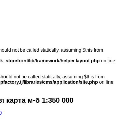
ould not be called statically, assuming $this from
k_storefront/lib/framework/helper.layout.php
on line
ould not be called statically, assuming $this from
actory.tj/libraries/cms/application/site.php
on line
 карта м-б 1:350 000