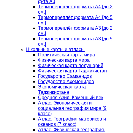
ф-та А3
Термопереплёт формата А4 [до 2
см.]
Термопереплёт формата А4 [до 5
см.]
Термопереплёт формата А3 [до 2
см.]
Термопереплёт формата А3 [до 5
см.]
Школьные карты и атласы
Политическая карта мира
Физическая карта мира
Физическая карта полушарий
Физическая карта Таджикистан
Государство Саманидов
Государство Ахеменидов
Экономическая карта
Таджикистана
Средняя Азия. Каменный век
Атлас. Экономическая и
социальная география мира (9
класс)
Атлас. География материков и
океанов (7 класс)
Атлас. Физическая география.