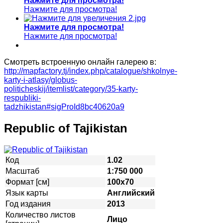
Нажмите для просмотра!
Нажмите для просмотра!
Нажмите для просмотра!
Нажмите для просмотра!
Смотреть встроенную онлайн галерею в:
http://mapfactory.tj/index.php/catalogue/shkolnye-
karty-i-atlasy/globus-
politicheskij/itemlist/category/35-karty-
respubliki-
tadzhikistan#sigProId8bc40620a9
Republic of Tajikistan
Код
1.02
Масштаб
1:750 000
Формат [см]
100х70
Язык карты
Английский
Год издания
2013
Количество листов
Лицо