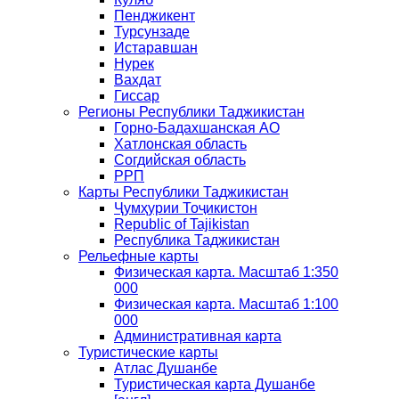
Пенджикент
Турсунзаде
Истаравшан
Нурек
Вахдат
Гиссар
Регионы Республики Таджикистан
Горно-Бадахшанская АО
Хатлонская область
Согдийская область
РРП
Карты Республики Таджикистан
Ҷумҳурии Тоҷикистон
Republic of Tajikistan
Республика Таджикистан
Рельефные карты
Физическая карта. Масштаб 1:350
000
Физическая карта. Масштаб 1:100
000
Административная карта
Туристические карты
Атлас Душанбе
Туристическая карта Душанбе