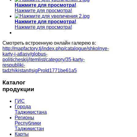
Нажмите для просмотра!
Нажмите для просмотра!
Нажмите для просмотра!
Нажмите для просмотра!
Смотреть встроенную онлайн галерею в:
http://mapfactory.tj/index.php/catalogue/shkolnye-
karty-i-atlasy/globus-
politicheskij/itemlist/category/35-karty-
respubliki-
tadzhikistan#sigProId1771be61a5
Каталог
продукции
ГИС
Города
Таджикистана
Регионы
Республики
Таджикистан
Карты