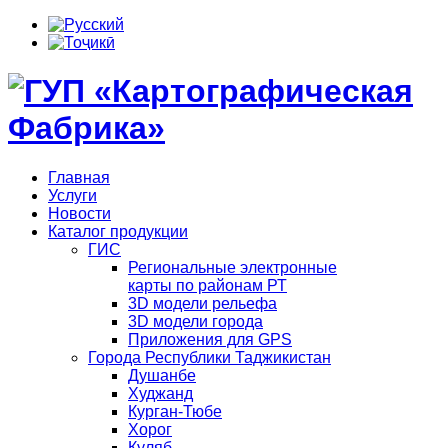
Главная
Услуги
Новости
Каталог продукции
ГИС
Региональные электронные
карты по районам РТ
3D модели рельефа
3D модели города
Приложения для GPS
Города Республики Таджикистан
Душанбе
Худжанд
Курган-Тюбе
Хорог
Куляб