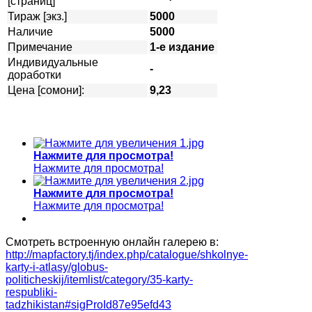
[страниц]
Тираж [экз.]
5000
Наличие
5000
Примечание
1-е издание
Индивидуальные
-
доработки
Цена [сомони]:
9,23
Нажмите для просмотра!
Нажмите для просмотра!
Нажмите для просмотра!
Нажмите для просмотра!
Смотреть встроенную онлайн галерею в:
http://mapfactory.tj/index.php/catalogue/shkolnye-
karty-i-atlasy/globus-
politicheskij/itemlist/category/35-karty-
respubliki-
tadzhikistan#sigProId87e95efd43