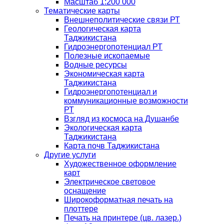
Масштаб 1:200 000
Тематические карты
Внешнеполитические связи РТ
Геологическая карта
Таджикистана
Гидроэнергопотенциал РТ
Полезные ископаемые
Водные ресурсы
Экономическая карта
Таджикистана
Гидроэнергопотенциал и
коммуникационные возможности
РТ
Взгляд из космоса на Душанбе
Экологическая карта
Таджикистана
Карта почв Таджикистана
Другие услуги
Художественное оформление
карт
Электрическое световое
оснащение
Широкоформатная печать на
плоттере
Печать на принтере (цв. лазер.)