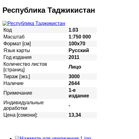
Республика Таджикистан
Код
1.03
Масштаб
1:750 000
Формат [см]
100х70
Язык карты
Русский
Год издания
2011
Количество листов
Лицо
[страниц]
Тираж [экз.]
3000
Наличие
2644
1-е
Примечание
издание
Индивидуальные
-
доработки
Цена [сомони]:
13,34