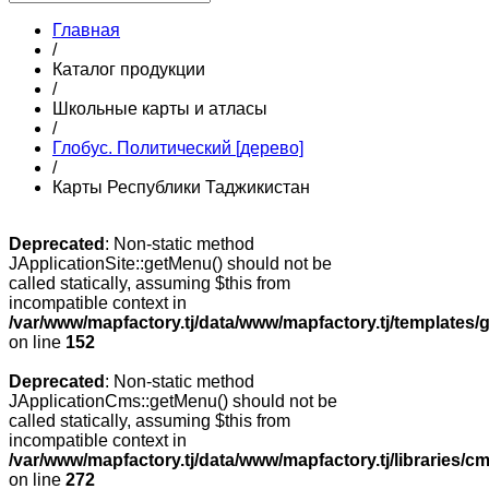
Главная
/
Каталог продукции
/
Школьные карты и атласы
/
Глобус. Политический [дерево]
/
Карты Республики Таджикистан
Deprecated
: Non-static method
JApplicationSite::getMenu() should not be
called statically, assuming $this from
incompatible context in
/var/www/mapfactory.tj/data/www/mapfactory.tj/templates/g
on line
152
Deprecated
: Non-static method
JApplicationCms::getMenu() should not be
called statically, assuming $this from
incompatible context in
/var/www/mapfactory.tj/data/www/mapfactory.tj/libraries/cm
on line
272