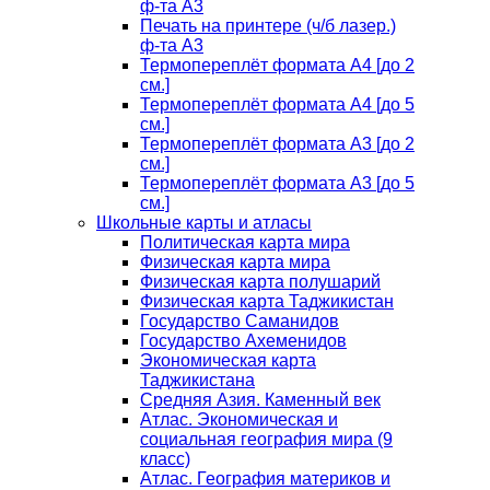
ф-та А3
Печать на принтере (ч/б лазер.)
ф-та А3
Термопереплёт формата А4 [до 2
см.]
Термопереплёт формата А4 [до 5
см.]
Термопереплёт формата А3 [до 2
см.]
Термопереплёт формата А3 [до 5
см.]
Школьные карты и атласы
Политическая карта мира
Физическая карта мира
Физическая карта полушарий
Физическая карта Таджикистан
Государство Саманидов
Государство Ахеменидов
Экономическая карта
Таджикистана
Средняя Азия. Каменный век
Атлас. Экономическая и
социальная география мира (9
класс)
Атлас. География материков и