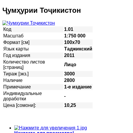
Ҷумҳурии Тоҷикистон
Код
1.01
Масштаб
1:750 000
Формат [см]
100х70
Язык карты
Таджикский
Год издания
2011
Количество листов
Лицо
[страниц]
Тираж [экз.]
3000
Наличие
2800
Примечание
1-е издание
Индивидуальные
-
доработки
Цена [сомони]:
10,25